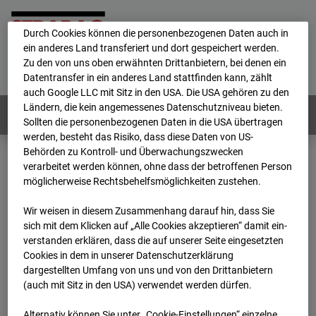
personenbezogene Daten verarbeitet.
Durch Cookies können die personenbezogenen Daten auch in
ein anderes Land transferiert und dort gespeichert werden.
Home
E-Mail
Impressum
Login
Zu den von uns oben erwähnten Drittanbietern, bei denen ein
Datentransfer in ein anderes Land stattfinden kann, zählt
Deutsch
/
English
auch Google LLC mit Sitz in den USA. Die USA gehören zu den
Ländern, die kein angemessenes Datenschutzniveau bieten.
Webcams:
Alle Länder
Sollten die personenbezogenen Daten in die USA übertragen
werden, besteht das Risiko, dass diese Daten von US-
Behörden zu Kontroll- und Überwachungszwecken
verarbeitet werden können, ohne dass der betroffenen Person
Home
Deutschland
möglicherweise Rechtsbehelfsmöglichkeiten zustehen.
BC-170 BV-Ausbau Bonatzbau -Cam4
Archiv
2026
07
08
19:30
Wir weisen in diesem Zusammenhang darauf hin, dass Sie
sich mit dem Klicken auf „Alle Cookies akzeptieren“ damit ein­
BC-170 BV-Ausbau
ver­standen erklären, dass die auf unserer Seite eingesetzten
Cookies in dem in unserer Datenschutzerklärung
dargestellten Umfang von uns und von den Drittanbietern
Bonatzbau -Cam4
(auch mit Sitz in den USA) verwendet werden dürfen.
Alternativ können Sie unter „Cookie-Einstellungen“ einzelne