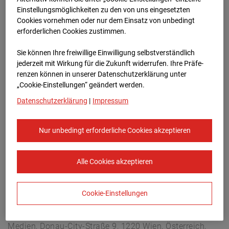
Arnulf Klett Platz, 70173 Stuttgart
Einstellungsmöglichkeiten zu den von uns eingesetzten
Zur Übersicht
Cookies vornehmen oder nur dem Einsatz von unbedingt
erforderlichen Cookies zustimmen.
Archivdatum:
08.07.2026 19:30,
Sie können Ihre freiwillige Einwilligung selbstverständlich
Europe/Berlin
jederzeit mit Wirkung für die Zukunft widerrufen. Ihre Prä­fe­
renzen können in unserer Datenschutzerklärung unter
„Cookie-Einstellungen“ geändert werden.
Datenschutzerklärung
|
Impressum
Nur unbedingt erforderliche Cookies akzeptieren
Alle Cookies akzeptieren
Cookie-Einstellungen
STRABAG SE
Konzern-Kommunikation Internet/Neue
Medien, Donau-City-Straße 9, 1220 Wien, Österreich,