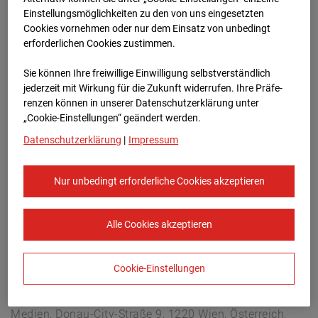
Arnulf Klett Platz, 70173 Stuttgart
Einstellungsmöglichkeiten zu den von uns eingesetzten
Zur Übersicht
Cookies vornehmen oder nur dem Einsatz von unbedingt
erforderlichen Cookies zustimmen.
Archivdatum:
08.07.2026 13:00,
Sie können Ihre freiwillige Einwilligung selbstverständlich
Europe/Berlin
jederzeit mit Wirkung für die Zukunft widerrufen. Ihre Prä­fe­
renzen können in unserer Datenschutzerklärung unter
„Cookie-Einstellungen“ geändert werden.
Datenschutzerklärung
|
Impressum
Nur unbedingt erforderliche Cookies akzeptieren
Alle Cookies akzeptieren
Cookie-Einstellungen
STRABAG SE
Konzern-Kommunikation Internet/Neue
Medien, Donau-City-Straße 9, 1220 Wien, Österreich,