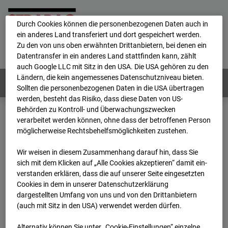
personenbezogene Daten verarbeitet.
Durch Cookies können die personenbezogenen Daten auch in
ein anderes Land transferiert und dort gespeichert werden.
Home
E-Mail
Impressum
Login
Zu den von uns oben erwähnten Drittanbietern, bei denen ein
Datentransfer in ein anderes Land stattfinden kann, zählt
Deutsch
/
English
auch Google LLC mit Sitz in den USA. Die USA gehören zu den
Ländern, die kein angemessenes Datenschutzniveau bieten.
Webcams:
Alle Länder
Sollten die personenbezogenen Daten in die USA übertragen
werden, besteht das Risiko, dass diese Daten von US-
Behörden zu Kontroll- und Überwachungszwecken
verarbeitet werden können, ohne dass der betroffenen Person
Home
Deutschland
möglicherweise Rechtsbehelfsmöglichkeiten zustehen.
BC-176 BV-Ausbau Bonatzbau -Cam5
Archiv
2026
07
08
13:00
Wir weisen in diesem Zusammenhang darauf hin, dass Sie
sich mit dem Klicken auf „Alle Cookies akzeptieren“ damit ein­
BC-176 BV-Ausbau
ver­standen erklären, dass die auf unserer Seite eingesetzten
Cookies in dem in unserer Datenschutzerklärung
dargestellten Umfang von uns und von den Drittanbietern
Bonatzbau -Cam5
(auch mit Sitz in den USA) verwendet werden dürfen.
Alternativ können Sie unter „Cookie-Einstellungen“ einzelne