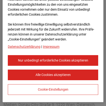
Arnulf Klett Platz, 70173 Stuttgart
Einstellungsmöglichkeiten zu den von uns eingesetzten
Zur Übersicht
Cookies vornehmen oder nur dem Einsatz von unbedingt
erforderlichen Cookies zustimmen.
Archivdatum:
08.07.2026 13:15,
Sie können Ihre freiwillige Einwilligung selbstverständlich
Europe/Berlin
jederzeit mit Wirkung für die Zukunft widerrufen. Ihre Prä­fe­
renzen können in unserer Datenschutzerklärung unter
„Cookie-Einstellungen“ geändert werden.
Datenschutzerklärung
|
Impressum
Nur unbedingt erforderliche Cookies akzeptieren
Alle Cookies akzeptieren
Cookie-Einstellungen
STRABAG SE
Konzern-Kommunikation Internet/Neue
Medien, Donau-City-Straße 9, 1220 Wien, Österreich,