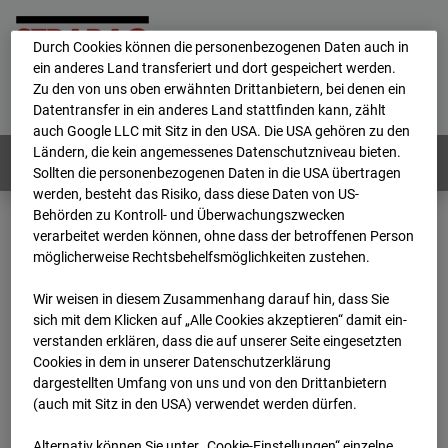
personenbezogene Daten verarbeitet.
Durch Cookies können die personenbezogenen Daten auch in
ein anderes Land transferiert und dort gespeichert werden.
Home
E-Mail
Impressum
Login
Zu den von uns oben erwähnten Drittanbietern, bei denen ein
Datentransfer in ein anderes Land stattfinden kann, zählt
Deutsch
/
English
auch Google LLC mit Sitz in den USA. Die USA gehören zu den
Ländern, die kein angemessenes Datenschutzniveau bieten.
Webcams:
Alle Länder
Sollten die personenbezogenen Daten in die USA übertragen
werden, besteht das Risiko, dass diese Daten von US-
Behörden zu Kontroll- und Überwachungszwecken
verarbeitet werden können, ohne dass der betroffenen Person
Home
Deutschland
möglicherweise Rechtsbehelfsmöglichkeiten zustehen.
BC-176 BV-Ausbau Bonatzbau -Cam5
Archiv
2026
07
08
13:15
Wir weisen in diesem Zusammenhang darauf hin, dass Sie
sich mit dem Klicken auf „Alle Cookies akzeptieren“ damit ein­
BC-176 BV-Ausbau
ver­standen erklären, dass die auf unserer Seite eingesetzten
Cookies in dem in unserer Datenschutzerklärung
dargestellten Umfang von uns und von den Drittanbietern
Bonatzbau -Cam5
(auch mit Sitz in den USA) verwendet werden dürfen.
Alternativ können Sie unter „Cookie-Einstellungen“ einzelne