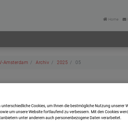
Home
BV-Amsterdam
Archiv
2025
05
 BV-Amsterdam
dam
 unterschiedliche Cookies, um Ihnen die best­mögliche Nutzung unserer 
sowie um unsere Website fortlaufend zu verbessern. Mit den Cookies wer
Zur Übersicht
ttanbietern unter anderem auch personenbezogene Daten verarbeitet.