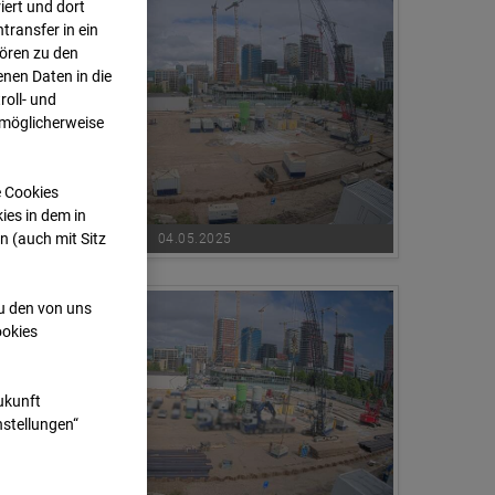
ert und dort
transfer in ein
hören zu den
nen Daten in die
oll- und
 möglicherweise
e Cookies
ies in dem in
n (auch mit Sitz
04.05.2025
zu den von uns
ookies
Zukunft
nstellungen“