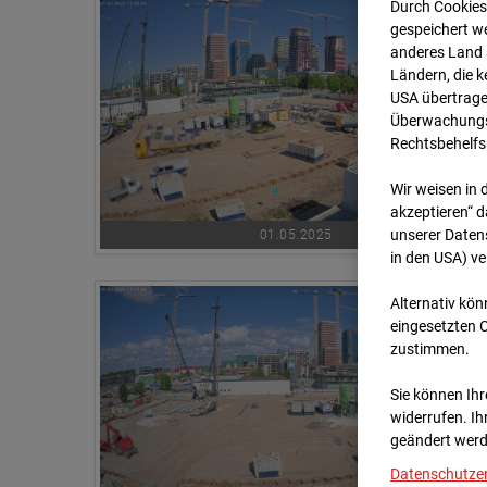
Durch Cookies
gespeichert we
anderes Land s
Ländern, die 
USA übertrage
Überwachungsz
Rechtsbehelfs
Wir weisen in 
akzeptieren“ d
unserer Daten
01.05.2025
in den USA) v
Alternativ kön
eingesetzten 
zustimmen.
Sie können Ihre
widerrufen. Ih
geändert werd
Datenschutze