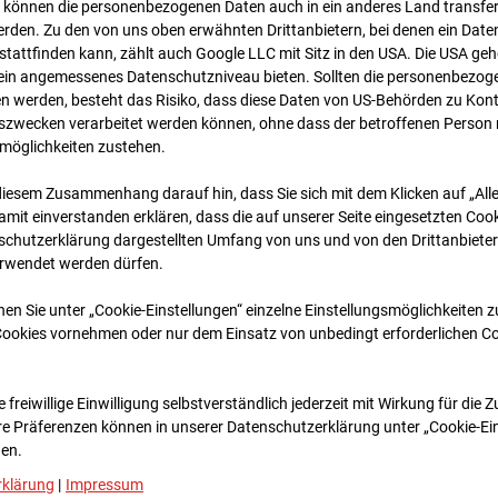
 können die personenbezogenen Daten auch in ein anderes Land transferi
rden. Zu den von uns oben erwähnten Drittanbietern, bei denen ein Daten
tattfinden kann, zählt auch Google LLC mit Sitz in den USA. Die USA ge
kein angemessenes Datenschutzniveau bieten. Sollten die personenbezoge
n werden, besteht das Risiko, dass diese Daten von US-Behörden zu Kontr
wecken verarbeitet werden können, ohne dass der betroffenen Person
möglichkeiten zustehen.
diesem Zusammenhang darauf hin, dass Sie sich mit dem Klicken auf „All
amit ein­ver­standen erklären, dass die auf unserer Seite eingesetzten Cook
schutzerklärung dargestellten Umfang von uns und von den Drittanbieter
02.05.2025
erwendet werden dürfen.
nen Sie unter „Cookie-Einstellungen“ einzelne Einstellungsmöglichkeiten 
Cookies vornehmen oder nur dem Einsatz von unbedingt erforderlichen C
 freiwillige Einwilligung selbstverständlich jederzeit mit Wirkung für die 
re Prä­fe­renzen können in unserer Datenschutzerklärung unter „Cookie-Ei
en.
rklärung
|
Impressum