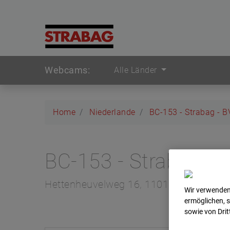
Webcams:
Alle Länder
Home
Niederlande
BC-153 - Strabag - 
BC-153 - Strabag -
Hettenheuvelweg 16, 1101 BN Amster
Wir verwenden
ermöglichen, 
sowie von Dri