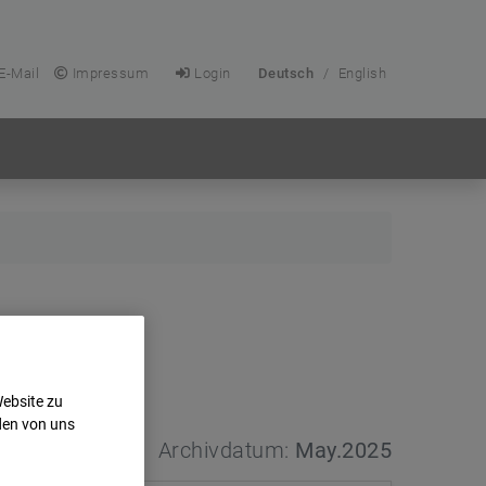
E-Mail
Impressum
Login
Deutsch
/
English
Website zu
den von uns
Archivdatum:
May.2025