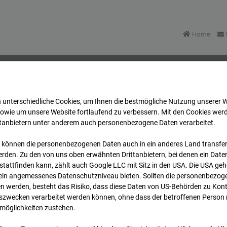
Home
 unterschiedliche Cookies, um Ihnen die best­mögliche Nutzung unserer 
BV-Amsterdam
Archiv
2025
11
05
06:05
sowie um unsere Website fortlaufend zu verbessern. Mit den Cookies wer
ttanbietern unter anderem auch personenbezogene Daten verarbeitet.
 können die personenbezogenen Daten auch in ein anderes Land transferi
 BV-Amsterdam
rden. Zu den von uns oben erwähnten Drittanbietern, bei denen ein Daten
tattfinden kann, zählt auch Google LLC mit Sitz in den USA. Die USA ge
kein angemessenes Datenschutzniveau bieten. Sollten die personenbezoge
dam
n werden, besteht das Risiko, dass diese Daten von US-Behörden zu Kontr
wecken verarbeitet werden können, ohne dass der betroffenen Person
möglichkeiten zustehen.
Archivdatum
rsicht