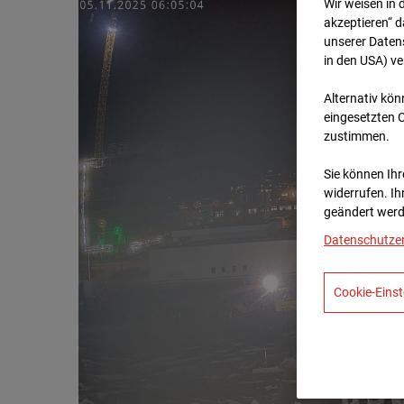
Wir weisen in 
akzeptieren“ d
unserer Daten
in den USA) v
Alternativ kön
eingesetzten 
zustimmen.
Sie können Ihre
widerrufen. Ih
geändert werd
Datenschutze
Cookie-Einst