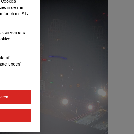
e Cookies
ies in dem in
n (auch mit Sitz
zu den von uns
ookies
Zukunft
nstellungen“
ieren