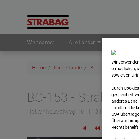
Webcams:
Alle Länder
Wir verwenden
Home
Niederlande
BC-153 - Strabag - 
ermöglichen, 
sowie von Dri
Durch Cookies
BC-153 - Strabag -
gespeichert we
anderes Land s
Ländern, die 
Hettenheuvelweg 16, 1101 BN Amster
USA übertrage
Überwachungsz
Rechtsbehelfs
Zur Übe