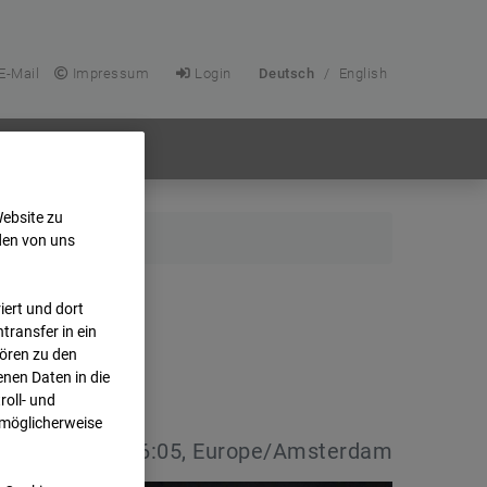
E-Mail
Impressum
Login
Deutsch
/
English
Website zu
den von uns
ert und dort
transfer in ein
hören zu den
nen Daten in die
oll- und
 möglicherweise
:
05.11.2025 06:05, Europe/Amsterdam