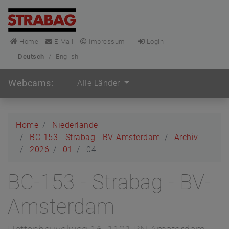
Home
E-Mail
Impressum
Login
Deutsch
/
English
Webcams:
Alle Länder
Home
Niederlande
BC-153 - Strabag - BV-Amsterdam
Archiv
2026
01
04
BC-153 - Strabag - BV-
Amsterdam