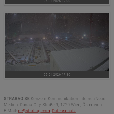
05.01.2026 17:00
05.01.2026 17:30
STRABAG SE
Konzern-Kommunikation Internet/Neue
Medien, Donau-City-Straße 9, 1220 Wien, Österreich,
E-Mail:
pr@strabag.com
,
Datenschutz