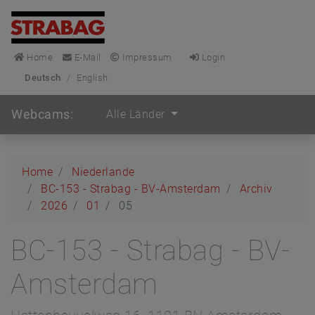
Home
E-Mail
Impressum
Login
Deutsch
/
English
Webcams:
Alle Länder
Home
Niederlande
BC-153 - Strabag - BV-Amsterdam
Archiv
2026
01
05
BC-153 - Strabag - BV-
Amsterdam