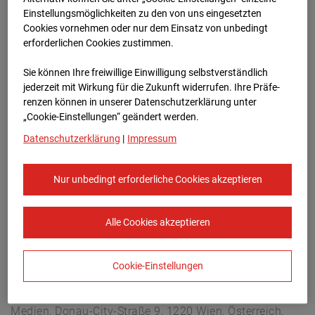
Hettenheuvelweg 16, 1101 BN Amsterdam
Einstellungsmöglichkeiten zu den von uns eingesetzten
Zur Übersicht
Cookies vornehmen oder nur dem Einsatz von unbedingt
erforderlichen Cookies zustimmen.
Archivdatum:
31.03.2026 10:00,
Sie können Ihre freiwillige Einwilligung selbstverständlich
Europe/Amsterdam
jederzeit mit Wirkung für die Zukunft widerrufen. Ihre Prä­fe­
renzen können in unserer Datenschutzerklärung unter
„Cookie-Einstellungen“ geändert werden.
Datenschutzerklärung
|
Impressum
Nur unbedingt erforderliche Cookies akzeptieren
Alle Cookies akzeptieren
Cookie-Einstellungen
STRABAG SE
Konzern-Kommunikation Internet/Neue
Medien, Donau-City-Straße 9, 1220 Wien, Österreich,