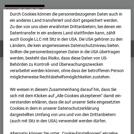
personenbezogene Daten verarbeitet.
Durch Cookies können die personenbezogenen Daten auch in
ein anderes Land transferiert und dort gespeichert werden.
Home
E-Mail
Impressum
Login
Zu den von uns oben erwähnten Drittanbietern, bei denen ein
Datentransfer in ein anderes Land stattfinden kann, zählt
Deutsch
/
English
auch Google LLC mit Sitz in den USA. Die USA gehören zu den
Ländern, die kein angemessenes Datenschutzniveau bieten.
Webcams:
Alle Länder
Sollten die personenbezogenen Daten in die USA übertragen
werden, besteht das Risiko, dass diese Daten von US-
Behörden zu Kontroll- und Überwachungszwecken
verarbeitet werden können, ohne dass der betroffenen Person
Home
Niederlande
möglicherweise Rechtsbehelfsmöglichkeiten zustehen.
BC-153 - Strabag - BV-Amsterdam
Archiv
2026
03
31
10:00
Wir weisen in diesem Zusammenhang darauf hin, dass Sie
sich mit dem Klicken auf „Alle Cookies akzeptieren“ damit ein­
BC-153 - Strabag - BV-
ver­standen erklären, dass die auf unserer Seite eingesetzten
Cookies in dem in unserer Datenschutzerklärung
dargestellten Umfang von uns und von den Drittanbietern
Amsterdam
(auch mit Sitz in den USA) verwendet werden dürfen.
Alternativ können Sie unter „Cookie-Einstellungen“ einzelne