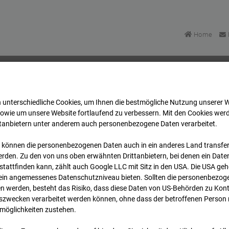
Home
 unterschiedliche Cookies, um Ihnen die best­mögliche Nutzung unserer 
BV-Amsterdam
Archiv
2026
03
31
10:30
sowie um unsere Website fortlaufend zu verbessern. Mit den Cookies wer
ttanbietern unter anderem auch personenbezogene Daten verarbeitet.
 können die personenbezogenen Daten auch in ein anderes Land transferi
 BV-Amsterdam
rden. Zu den von uns oben erwähnten Drittanbietern, bei denen ein Daten
tattfinden kann, zählt auch Google LLC mit Sitz in den USA. Die USA ge
kein angemessenes Datenschutzniveau bieten. Sollten die personenbezoge
dam
n werden, besteht das Risiko, dass diese Daten von US-Behörden zu Kontr
wecken verarbeitet werden können, ohne dass der betroffenen Person
möglichkeiten zustehen.
Archivdatum
rsicht