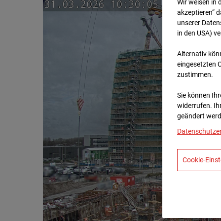
Wir weisen in 
akzeptieren“ d
unserer Daten
in den USA) v
Alternativ kön
eingesetzten 
zustimmen.
Sie können Ihre
widerrufen. Ih
geändert werd
Datenschutze
Cookie-Einst