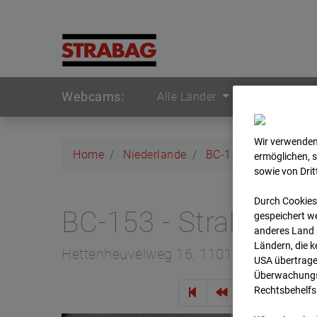
Webcams:
Alle Länder
Wir verwenden
Home
Niederlande
BC-153 - Strabag - 
ermöglichen, 
sowie von Dri
Durch Cookies
BC-153 - Strabag -
gespeichert we
anderes Land s
Ländern, die 
Hettenheuvelweg 16, 1101 BN Amster
USA übertrage
Überwachungsz
Rechtsbehelfs
Zur Übe