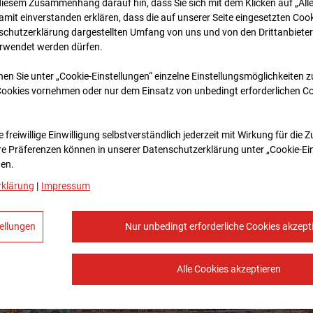
diesem Zusammenhang darauf hin, dass Sie sich mit dem Klicken auf „All
amit ein­ver­standen erklären, dass die auf unserer Seite eingesetzten Cook
schutzerklärung dargestellten Umfang von uns und von den Drittanbieter
erwendet werden dürfen.
nen Sie unter „Cookie-Einstellungen“ einzelne Einstellungsmöglichkeiten 
Cookies vornehmen oder nur dem Einsatz von unbedingt erforderlichen C
 freiwillige Einwilligung selbstverständlich jederzeit mit Wirkung für die 
re Prä­fe­renzen können in unserer Datenschutzerklärung unter „Cookie-Ei
en.
rklärung
|
Impressum
ellungen
Nur unbedingt erforderliche Cookies akzept
Alle Cookies akzeptieren