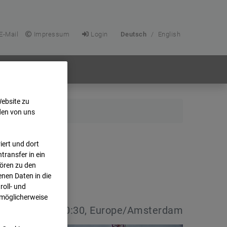
E-Mail
Impressum
Login
Deutsch
/
English
Website zu
den von uns
ert und dort
transfer in ein
hören zu den
nen Daten in die
oll- und
 möglicherweise
:
31.03.2026 10:30, Europe/Amsterdam