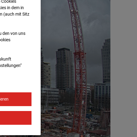
e Cookies
ies in dem in
n (auch mit Sitz
zu den von uns
ookies
Zukunft
nstellungen“
ieren