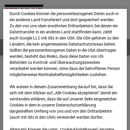
personenbezogene Daten verarbeitet.
Durch Cookies können die personenbezogenen Daten auch in
ein anderes Land transferiert und dort gespeichert werden.
Home
E-Mail
Impressum
Login
Zu den von uns oben erwähnten Drittanbietern, bei denen ein
Datentransfer in ein anderes Land stattfinden kann, zählt
Deutsch
/
English
auch Google LLC mit Sitz in den USA. Die USA gehören zu den
Ländern, die kein angemessenes Datenschutzniveau bieten.
Webcams:
Alle Länder
Sollten die personenbezogenen Daten in die USA übertragen
werden, besteht das Risiko, dass diese Daten von US-
Behörden zu Kontroll- und Überwachungszwecken
verarbeitet werden können, ohne dass der betroffenen Person
Home
Niederlande
möglicherweise Rechtsbehelfsmöglichkeiten zustehen.
BC-153 - Strabag - BV-Amsterdam
Archiv
2026
04
23
11:30
Wir weisen in diesem Zusammenhang darauf hin, dass Sie
sich mit dem Klicken auf „Alle Cookies akzeptieren“ damit ein­
BC-153 - Strabag - BV-
ver­standen erklären, dass die auf unserer Seite eingesetzten
Cookies in dem in unserer Datenschutzerklärung
dargestellten Umfang von uns und von den Drittanbietern
Amsterdam
(auch mit Sitz in den USA) verwendet werden dürfen.
Alternativ können Sie unter „Cookie-Einstellungen“ einzelne