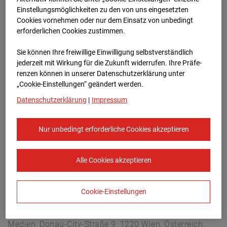
Hettenheuvelweg 16, 1101 BN Amsterdam
Einstellungsmöglichkeiten zu den von uns eingesetzten
Zur Übersicht
Cookies vornehmen oder nur dem Einsatz von unbedingt
erforderlichen Cookies zustimmen.
Archivdatum:
23.04.2026 11:30,
Sie können Ihre freiwillige Einwilligung selbstverständlich
Europe/Amsterdam
jederzeit mit Wirkung für die Zukunft widerrufen. Ihre Prä­fe­
renzen können in unserer Datenschutzerklärung unter
„Cookie-Einstellungen“ geändert werden.
Datenschutzerklärung
|
Impressum
Nur unbedingt erforderliche Cookies akzeptieren
Alle Cookies akzeptieren
Cookie-Einstellungen
STRABAG SE
Konzern-Kommunikation Internet/Neue
Medien, Donau-City-Straße 9, 1220 Wien, Österreich,