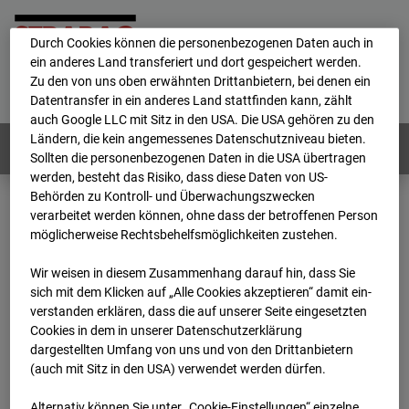
personenbezogene Daten verarbeitet.
Durch Cookies können die personenbezogenen Daten auch in
ein anderes Land transferiert und dort gespeichert werden.
Home
E-Mail
Impressum
Login
Zu den von uns oben erwähnten Drittanbietern, bei denen ein
Datentransfer in ein anderes Land stattfinden kann, zählt
Deutsch
/
English
auch Google LLC mit Sitz in den USA. Die USA gehören zu den
Ländern, die kein angemessenes Datenschutzniveau bieten.
Webcams:
Alle Länder
Sollten die personenbezogenen Daten in die USA übertragen
werden, besteht das Risiko, dass diese Daten von US-
Behörden zu Kontroll- und Überwachungszwecken
verarbeitet werden können, ohne dass der betroffenen Person
Home
Niederlande
möglicherweise Rechtsbehelfsmöglichkeiten zustehen.
BC-153 - Strabag - BV-Amsterdam
Archiv
2026
04
23
12:00
Wir weisen in diesem Zusammenhang darauf hin, dass Sie
sich mit dem Klicken auf „Alle Cookies akzeptieren“ damit ein­
BC-153 - Strabag - BV-
ver­standen erklären, dass die auf unserer Seite eingesetzten
Cookies in dem in unserer Datenschutzerklärung
dargestellten Umfang von uns und von den Drittanbietern
Amsterdam
(auch mit Sitz in den USA) verwendet werden dürfen.
Alternativ können Sie unter „Cookie-Einstellungen“ einzelne