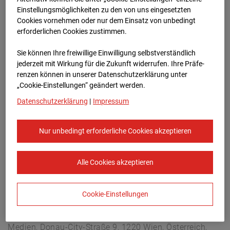
Hettenheuvelweg 16, 1101 BN Amsterdam
Einstellungsmöglichkeiten zu den von uns eingesetzten
Zur Übersicht
Cookies vornehmen oder nur dem Einsatz von unbedingt
erforderlichen Cookies zustimmen.
Archivdatum:
23.04.2026 12:00,
Sie können Ihre freiwillige Einwilligung selbstverständlich
Europe/Amsterdam
jederzeit mit Wirkung für die Zukunft widerrufen. Ihre Prä­fe­
renzen können in unserer Datenschutzerklärung unter
„Cookie-Einstellungen“ geändert werden.
Datenschutzerklärung
|
Impressum
Nur unbedingt erforderliche Cookies akzeptieren
Alle Cookies akzeptieren
Cookie-Einstellungen
STRABAG SE
Konzern-Kommunikation Internet/Neue
Medien, Donau-City-Straße 9, 1220 Wien, Österreich,