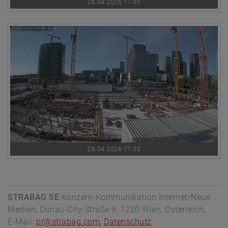
26.04.2026 17:00
26.04.2026 17:30
STRABAG SE
Konzern-Kommunikation Internet/Neue
Medien, Donau-City-Straße 9, 1220 Wien, Österreich,
E-Mail:
pr@strabag.com
,
Datenschutz