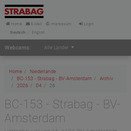
Home
E-Mail
Impressum
Login
Deutsch
/
English
Webcams:
Alle Länder
Home
Niederlande
BC-153 - Strabag - BV-Amsterdam
Archiv
2026
04
26
BC-153 - Strabag - BV-
Amsterdam