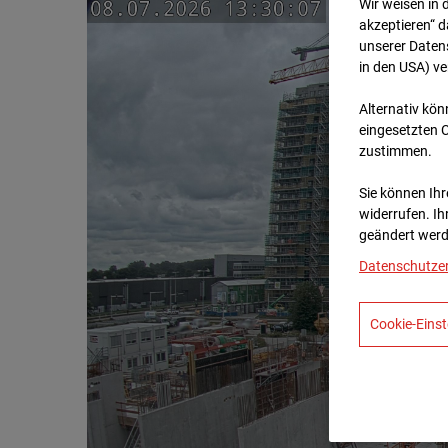
Wir weisen in 
akzeptieren“ d
unserer Daten
in den USA) v
Alternativ kön
eingesetzten 
zustimmen.
Sie können Ihre
widerrufen. Ih
geändert werd
Datenschutze
Cookie-Einst