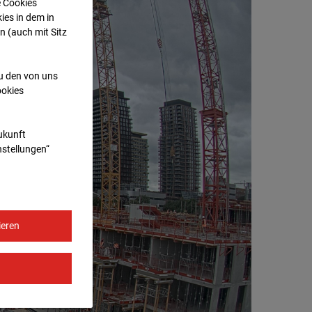
e Cookies
ies in dem in
n (auch mit Sitz
zu den von uns
ookies
Zukunft
nstellungen“
ieren