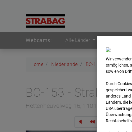
Webcams:
Alle Länder
Wir verwenden
Home
Niederlande
BC-153 - Strabag - 
ermöglichen, 
sowie von Dri
Durch Cookies
BC-153 - Strabag -
gespeichert we
anderes Land s
Ländern, die 
Hettenheuvelweg 16, 1101 BN Amster
USA übertrage
Überwachungsz
Rechtsbehelfs
Zur Übe