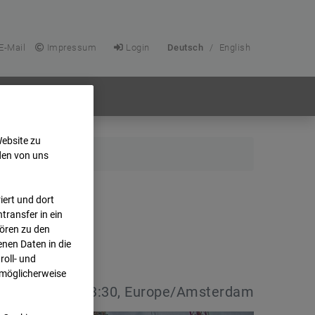
E-Mail
Impressum
Login
Deutsch
/
English
Website zu
den von uns
ert und dort
transfer in ein
hören zu den
nen Daten in die
oll- und
 möglicherweise
:
08.07.2026 13:30, Europe/Amsterdam