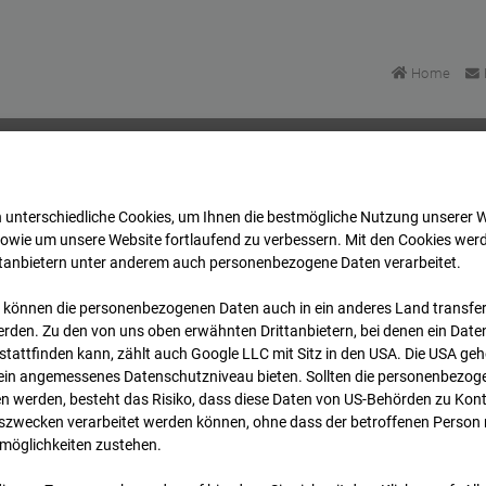
Home
 unterschiedliche Cookies, um Ihnen die best­mögliche Nutzung unserer 
BV-Amsterdam
Archiv
2026
07
08
13:30
sowie um unsere Website fortlaufend zu verbessern. Mit den Cookies wer
ttanbietern unter anderem auch personenbezogene Daten verarbeitet.
 können die personenbezogenen Daten auch in ein anderes Land transferi
 BV-Amsterdam
rden. Zu den von uns oben erwähnten Drittanbietern, bei denen ein Daten
tattfinden kann, zählt auch Google LLC mit Sitz in den USA. Die USA ge
kein angemessenes Datenschutzniveau bieten. Sollten die personenbezoge
dam
n werden, besteht das Risiko, dass diese Daten von US-Behörden zu Kontr
wecken verarbeitet werden können, ohne dass der betroffenen Person
möglichkeiten zustehen.
Archivdatum
rsicht