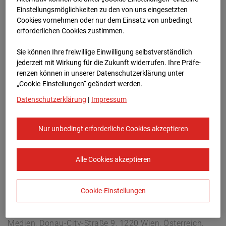
Hettenheuvelweg 16, 1101 BN Amsterdam
Einstellungsmöglichkeiten zu den von uns eingesetzten
Zur Übersicht
Cookies vornehmen oder nur dem Einsatz von unbedingt
erforderlichen Cookies zustimmen.
Archivdatum:
08.07.2026 14:00,
Sie können Ihre freiwillige Einwilligung selbstverständlich
Europe/Amsterdam
jederzeit mit Wirkung für die Zukunft widerrufen. Ihre Prä­fe­
renzen können in unserer Datenschutzerklärung unter
„Cookie-Einstellungen“ geändert werden.
Datenschutzerklärung
|
Impressum
Nur unbedingt erforderliche Cookies akzeptieren
Alle Cookies akzeptieren
Cookie-Einstellungen
STRABAG SE
Konzern-Kommunikation Internet/Neue
Medien, Donau-City-Straße 9, 1220 Wien, Österreich,