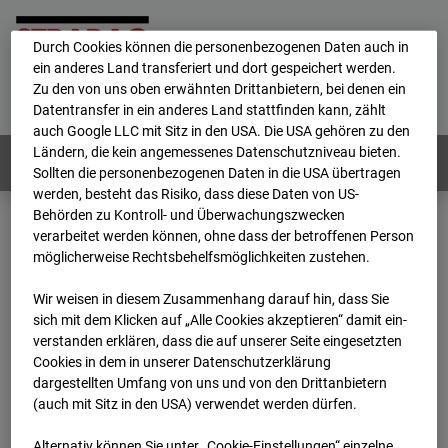
personenbezogene Daten verarbeitet.
Durch Cookies können die personenbezogenen Daten auch in
ein anderes Land transferiert und dort gespeichert werden.
Home
E-Mail
Impressum
Login
Zu den von uns oben erwähnten Drittanbietern, bei denen ein
Datentransfer in ein anderes Land stattfinden kann, zählt
Deutsch
/
English
auch Google LLC mit Sitz in den USA. Die USA gehören zu den
Ländern, die kein angemessenes Datenschutzniveau bieten.
Webcams:
Alle Länder
Sollten die personenbezogenen Daten in die USA übertragen
werden, besteht das Risiko, dass diese Daten von US-
Behörden zu Kontroll- und Überwachungszwecken
verarbeitet werden können, ohne dass der betroffenen Person
Home
Niederlande
möglicherweise Rechtsbehelfsmöglichkeiten zustehen.
BC-153 - Strabag - BV-Amsterdam
Archiv
2026
07
08
14:00
Wir weisen in diesem Zusammenhang darauf hin, dass Sie
sich mit dem Klicken auf „Alle Cookies akzeptieren“ damit ein­
BC-153 - Strabag - BV-
ver­standen erklären, dass die auf unserer Seite eingesetzten
Cookies in dem in unserer Datenschutzerklärung
dargestellten Umfang von uns und von den Drittanbietern
Amsterdam
(auch mit Sitz in den USA) verwendet werden dürfen.
Alternativ können Sie unter „Cookie-Einstellungen“ einzelne