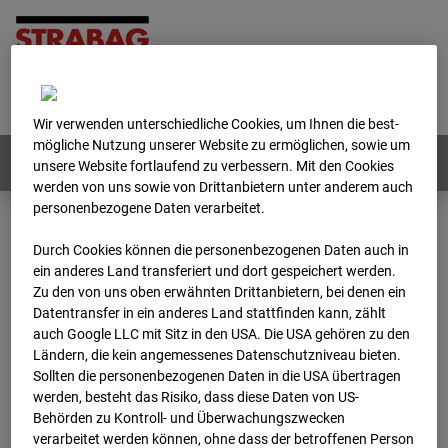
Home
E-Mail
Impressum
Login
Deutsch
/
English
Wir verwenden unterschiedliche Cookies, um Ihnen die best­
mögliche Nutzung unserer Website zu ermöglichen, sowie um
Webcams:
Alle Länder
unsere Website fortlaufend zu verbessern. Mit den Cookies
werden von uns sowie von Drittanbietern unter anderem auch
personenbezogene Daten verarbeitet.
Home
Deutschland
Durch Cookies können die personenbezogenen Daten auch in
BC-162 - Strabag - BV-H3ö
Archiv
ein anderes Land transferiert und dort gespeichert werden.
Zu den von uns oben erwähnten Drittanbietern, bei denen ein
Datentransfer in ein anderes Land stattfinden kann, zählt
BC-162 - Strabag - BV-
auch Google LLC mit Sitz in den USA. Die USA gehören zu den
Ländern, die kein angemessenes Datenschutzniveau bieten.
H3ö
Sollten die personenbezogenen Daten in die USA übertragen
werden, besteht das Risiko, dass diese Daten von US-
Behörden zu Kontroll- und Überwachungszwecken
Buchholzerstraße 102, 30655 Hannover
verarbeitet werden können, ohne dass der betroffenen Person