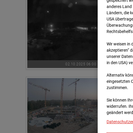
gespeichert we
anderes Land s
Ländern, die 
USA übertrage
Überwachungsz
Rechtsbehelfs
Wir weisen in 
akzeptieren“ d
unserer Daten
in den USA) v
02.10.2025 06:00
Alternativ kön
eingesetzten 
zustimmen.
Sie können Ihre
widerrufen. Ih
geändert werd
Datenschutze