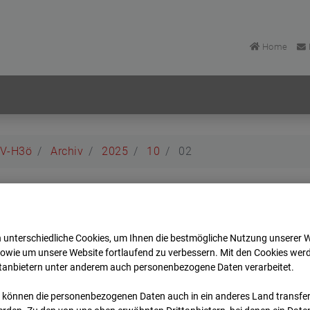
Home
BV-H3ö
Archiv
2025
10
02
BV-H3ö
 unterschiedliche Cookies, um Ihnen die best­mögliche Nutzung unserer 
r
sowie um unsere Website fortlaufend zu verbessern. Mit den Cookies wer
ttanbietern unter anderem auch personenbezogene Daten verarbeitet.
Zur Übersicht
 können die personenbezogenen Daten auch in ein anderes Land transferi