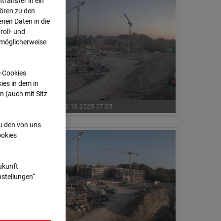
transfer in ein
hören zu den
nen Daten in die
oll- und
 möglicherweise
e Cookies
ies in dem in
n (auch mit Sitz
02.10.2025 07:05
zu den von uns
ookies
Zukunft
nstellungen“