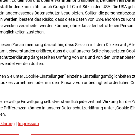
rden. Zu den von uns oben erwähnten Drittanbietern, bei denen ein Daten
tattfinden kann, zählt auch Google LLC mit Sitz in den USA. Die USA ge
kein angemessenes Datenschutzniveau bieten. Sollten die personenbezoge
n werden, besteht das Risiko, dass diese Daten von US-Behörden zu Kontr
wecken verarbeitet werden können, ohne dass der betroffenen Person
möglichkeiten zustehen.
diesem Zusammenhang darauf hin, dass Sie sich mit dem Klicken auf „All
amit ein­ver­standen erklären, dass die auf unserer Seite eingesetzten Cook
schutzerklärung dargestellten Umfang von uns und von den Drittanbieter
erwendet werden dürfen.
02.10.2025 06:05
nen Sie unter „Cookie-Einstellungen“ einzelne Einstellungsmöglichkeiten 
Cookies vornehmen oder nur dem Einsatz von unbedingt erforderlichen C
 freiwillige Einwilligung selbstverständlich jederzeit mit Wirkung für die 
re Prä­fe­renzen können in unserer Datenschutzerklärung unter „Cookie-Ei
en.
rklärung
|
Impressum