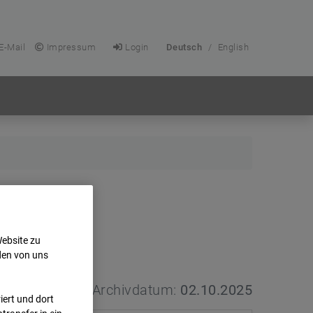
E-Mail
Impressum
Login
Deutsch
/
English
Website zu
den von uns
Archivdatum:
02.10.2025
ert und dort