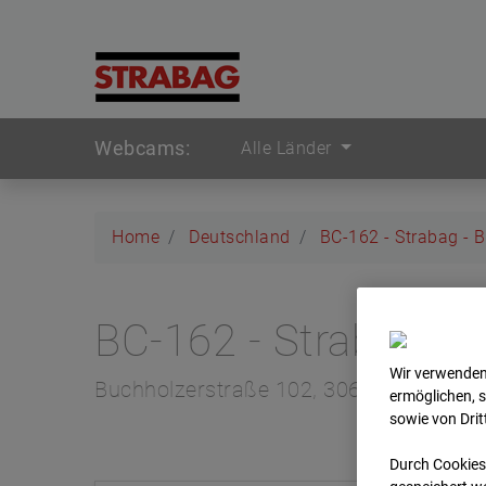
Webcams:
Alle Länder
Home
Deutschland
BC-162 - Strabag - 
BC-162 - Strabag - 
Wir verwenden
Buchholzerstraße 102, 30655 Hannove
ermöglichen, 
sowie von Dri
Durch Cookies