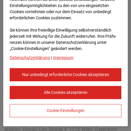
Buchholzerstraße 102, 30655 Hannover
Einstellungsmöglichkeiten zu den von uns eingesetzten
Zur Übersicht
Cookies vornehmen oder nur dem Einsatz von unbedingt
erforderlichen Cookies zustimmen.
Archivdatum:
03.10.2025 07:05,
Sie können Ihre freiwillige Einwilligung selbstverständlich
Europe/Berlin
jederzeit mit Wirkung für die Zukunft widerrufen. Ihre Prä­fe­
renzen können in unserer Datenschutzerklärung unter
„Cookie-Einstellungen“ geändert werden.
Datenschutzerklärung
|
Impressum
Nur unbedingt erforderliche Cookies akzeptieren
Alle Cookies akzeptieren
Cookie-Einstellungen
STRABAG SE
Konzern-Kommunikation Internet/Neue
Medien, Donau-City-Straße 9, 1220 Wien, Österreich,