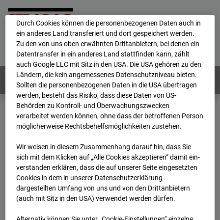
personenbezogene Daten verarbeitet.
Durch Cookies können die personenbezogenen Daten auch in
ein anderes Land transferiert und dort gespeichert werden.
Home
E-Mail
Impressum
Login
Zu den von uns oben erwähnten Drittanbietern, bei denen ein
Datentransfer in ein anderes Land stattfinden kann, zählt
Deutsch
/
English
auch Google LLC mit Sitz in den USA. Die USA gehören zu den
Ländern, die kein angemessenes Datenschutzniveau bieten.
Webcams:
Alle Länder
Sollten die personenbezogenen Daten in die USA übertragen
werden, besteht das Risiko, dass diese Daten von US-
Behörden zu Kontroll- und Überwachungszwecken
verarbeitet werden können, ohne dass der betroffenen Person
Home
Deutschland
möglicherweise Rechtsbehelfsmöglichkeiten zustehen.
BC-162 - Strabag - BV-H3ö
Archiv
2025
10
03
07:05
Wir weisen in diesem Zusammenhang darauf hin, dass Sie
sich mit dem Klicken auf „Alle Cookies akzeptieren“ damit ein­
BC-162 - Strabag - BV-
ver­standen erklären, dass die auf unserer Seite eingesetzten
Cookies in dem in unserer Datenschutzerklärung
dargestellten Umfang von uns und von den Drittanbietern
H3ö
(auch mit Sitz in den USA) verwendet werden dürfen.
Alternativ können Sie unter „Cookie-Einstellungen“ einzelne