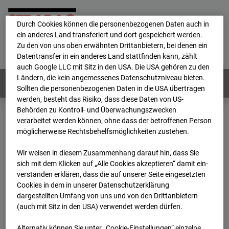
personenbezogene Daten verarbeitet.
Durch Cookies können die personenbezogenen Daten auch in
ein anderes Land transferiert und dort gespeichert werden.
Home
E-Mail
Impressum
Login
Zu den von uns oben erwähnten Drittanbietern, bei denen ein
Datentransfer in ein anderes Land stattfinden kann, zählt
Deutsch
/
English
auch Google LLC mit Sitz in den USA. Die USA gehören zu den
Ländern, die kein angemessenes Datenschutzniveau bieten.
Webcams:
Alle Länder
Sollten die personenbezogenen Daten in die USA übertragen
werden, besteht das Risiko, dass diese Daten von US-
Behörden zu Kontroll- und Überwachungszwecken
verarbeitet werden können, ohne dass der betroffenen Person
Home
Deutschland
möglicherweise Rechtsbehelfsmöglichkeiten zustehen.
BC-162 - Strabag - BV-H3ö
Archiv
2026
06
18
08:00
Wir weisen in diesem Zusammenhang darauf hin, dass Sie
sich mit dem Klicken auf „Alle Cookies akzeptieren“ damit ein­
BC-162 - Strabag - BV-
ver­standen erklären, dass die auf unserer Seite eingesetzten
Cookies in dem in unserer Datenschutzerklärung
dargestellten Umfang von uns und von den Drittanbietern
H3ö
(auch mit Sitz in den USA) verwendet werden dürfen.
Alternativ können Sie unter „Cookie-Einstellungen“ einzelne