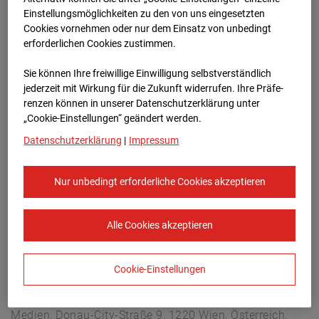
Buchholzerstraße 102, 30655 Hannover
Einstellungsmöglichkeiten zu den von uns eingesetzten
Zur Übersicht
Cookies vornehmen oder nur dem Einsatz von unbedingt
erforderlichen Cookies zustimmen.
Archivdatum:
18.06.2026 08:00,
Sie können Ihre freiwillige Einwilligung selbstverständlich
Europe/Berlin
jederzeit mit Wirkung für die Zukunft widerrufen. Ihre Prä­fe­
renzen können in unserer Datenschutzerklärung unter
„Cookie-Einstellungen“ geändert werden.
Datenschutzerklärung
|
Impressum
Nur unbedingt erforderliche Cookies akzeptieren
Alle Cookies akzeptieren
Cookie-Einstellungen
STRABAG SE
Konzern-Kommunikation Internet/Neue
Medien, Donau-City-Straße 9, 1220 Wien, Österreich,