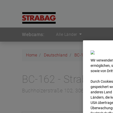
Webcams:
Alle Länder
Home
Deutschland
BC-162 - Strabag - 
Wir verwenden
ermöglichen, 
sowie von Dri
BC-162 - Strabag - 
Durch Cookies
gespeichert we
Buchholzerstraße 102, 30655 Hannove
anderes Land s
Ländern, die 
USA übertrage
Überwachungsz