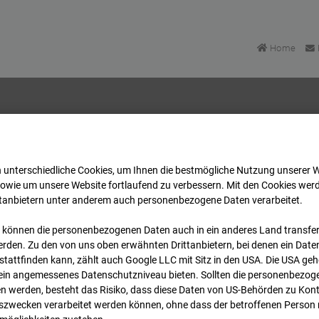
Home
BV-H3ö
Archiv
2026
06
18
 unterschiedliche Cookies, um Ihnen die best­mögliche Nutzung unserer 
sowie um unsere Website fortlaufend zu verbessern. Mit den Cookies wer
ttanbietern unter anderem auch personenbezogene Daten verarbeitet.
BV-H3ö
 können die personenbezogenen Daten auch in ein anderes Land transferi
rden. Zu den von uns oben erwähnten Drittanbietern, bei denen ein Daten
r
tattfinden kann, zählt auch Google LLC mit Sitz in den USA. Die USA ge
kein angemessenes Datenschutzniveau bieten. Sollten die personenbezoge
n werden, besteht das Risiko, dass diese Daten von US-Behörden zu Kontr
Zur Übersicht
wecken verarbeitet werden können, ohne dass der betroffenen Person