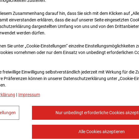
möglichkeiten zustehen.
diesem Zusammenhang darauf hin, dass Sie sich mit dem Klicken auf „All
amit ein­ver­standen erklären, dass die auf unserer Seite eingesetzten Cook
schutzerklärung dargestellten Umfang von uns und von den Drittanbieter
erwendet werden dürfen.
nen Sie unter „Cookie-Einstellungen“ einzelne Einstellungsmöglichkeiten 
Cookies vornehmen oder nur dem Einsatz von unbedingt erforderlichen C
18.06.2026 07:00
 freiwillige Einwilligung selbstverständlich jederzeit mit Wirkung für die 
re Prä­fe­renzen können in unserer Datenschutzerklärung unter „Cookie-Ei
en.
rklärung
|
Impressum
ellungen
Nur unbedingt erforderliche Cookies akzept
Alle Cookies akzeptieren