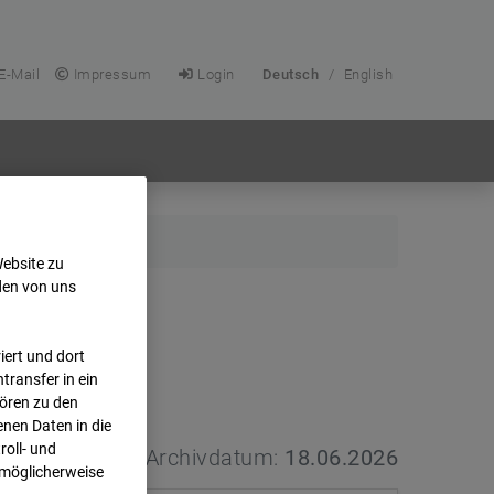
E-Mail
Impressum
Login
Deutsch
/
English
Website zu
den von uns
ert und dort
transfer in ein
hören zu den
nen Daten in die
oll- und
Archivdatum:
18.06.2026
 möglicherweise