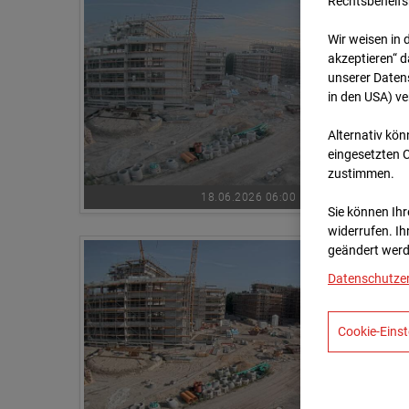
Rechtsbehelfs
Wir weisen in 
akzeptieren“ d
unserer Daten
in den USA) v
Alternativ kön
eingesetzten 
zustimmen.
18.06.2026 06:00
Sie können Ihre
widerrufen. Ih
geändert werd
Datenschutze
Cookie-Einst