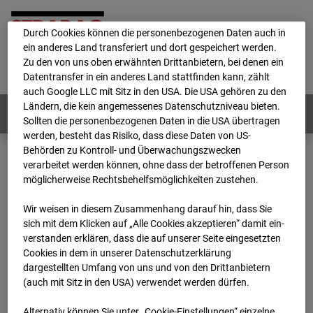
personenbezogene Daten verarbeitet.
Durch Cookies können die personenbezogenen Daten auch in
ein anderes Land transferiert und dort gespeichert werden.
Home
E-Mail
Impressum
Login
Zu den von uns oben erwähnten Drittanbietern, bei denen ein
Datentransfer in ein anderes Land stattfinden kann, zählt
Deutsch
/
English
auch Google LLC mit Sitz in den USA. Die USA gehören zu den
Ländern, die kein angemessenes Datenschutzniveau bieten.
Webcams:
Alle Länder
Sollten die personenbezogenen Daten in die USA übertragen
werden, besteht das Risiko, dass diese Daten von US-
Behörden zu Kontroll- und Überwachungszwecken
verarbeitet werden können, ohne dass der betroffenen Person
Home
Deutschland
möglicherweise Rechtsbehelfsmöglichkeiten zustehen.
BC-162 - Strabag - BV-H3ö
Archiv
2026
06
18
10:00
Wir weisen in diesem Zusammenhang darauf hin, dass Sie
sich mit dem Klicken auf „Alle Cookies akzeptieren“ damit ein­
BC-162 - Strabag - BV-
ver­standen erklären, dass die auf unserer Seite eingesetzten
Cookies in dem in unserer Datenschutzerklärung
dargestellten Umfang von uns und von den Drittanbietern
H3ö
(auch mit Sitz in den USA) verwendet werden dürfen.
Alternativ können Sie unter „Cookie-Einstellungen“ einzelne