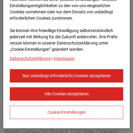
Buchholzerstraße 102, 30655 Hannover
Einstellungsmöglichkeiten zu den von uns eingesetzten
Zur Übersicht
Cookies vornehmen oder nur dem Einsatz von unbedingt
erforderlichen Cookies zustimmen.
Archivdatum:
18.06.2026 10:00,
Sie können Ihre freiwillige Einwilligung selbstverständlich
Europe/Berlin
jederzeit mit Wirkung für die Zukunft widerrufen. Ihre Prä­fe­
renzen können in unserer Datenschutzerklärung unter
„Cookie-Einstellungen“ geändert werden.
Datenschutzerklärung
|
Impressum
Nur unbedingt erforderliche Cookies akzeptieren
Alle Cookies akzeptieren
Cookie-Einstellungen
STRABAG SE
Konzern-Kommunikation Internet/Neue
Medien, Donau-City-Straße 9, 1220 Wien, Österreich,