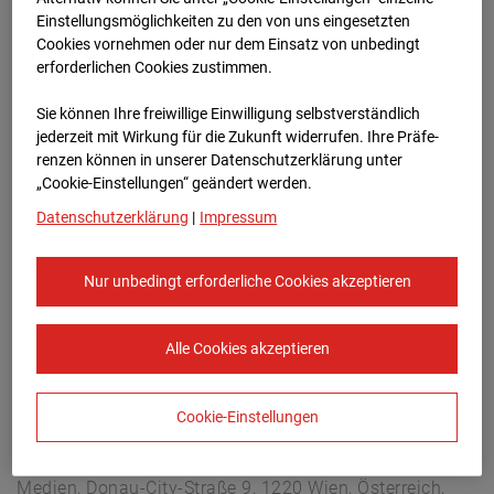
Buchholzerstraße 102, 30655 Hannover
Einstellungsmöglichkeiten zu den von uns eingesetzten
Zur Übersicht
Cookies vornehmen oder nur dem Einsatz von unbedingt
erforderlichen Cookies zustimmen.
Archivdatum:
18.06.2026 12:00,
Sie können Ihre freiwillige Einwilligung selbstverständlich
Europe/Berlin
jederzeit mit Wirkung für die Zukunft widerrufen. Ihre Prä­fe­
renzen können in unserer Datenschutzerklärung unter
„Cookie-Einstellungen“ geändert werden.
Datenschutzerklärung
|
Impressum
Nur unbedingt erforderliche Cookies akzeptieren
Alle Cookies akzeptieren
Cookie-Einstellungen
STRABAG SE
Konzern-Kommunikation Internet/Neue
Medien, Donau-City-Straße 9, 1220 Wien, Österreich,