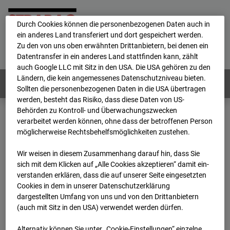
personenbezogene Daten verarbeitet.
Durch Cookies können die personenbezogenen Daten auch in
ein anderes Land transferiert und dort gespeichert werden.
Home
E-Mail
Impressum
Login
Zu den von uns oben erwähnten Drittanbietern, bei denen ein
Datentransfer in ein anderes Land stattfinden kann, zählt
Deutsch
/
English
auch Google LLC mit Sitz in den USA. Die USA gehören zu den
Ländern, die kein angemessenes Datenschutzniveau bieten.
Webcams:
Alle Länder
Sollten die personenbezogenen Daten in die USA übertragen
werden, besteht das Risiko, dass diese Daten von US-
Behörden zu Kontroll- und Überwachungszwecken
verarbeitet werden können, ohne dass der betroffenen Person
Home
Deutschland
möglicherweise Rechtsbehelfsmöglichkeiten zustehen.
BC-162 - Strabag - BV-H3ö
Archiv
2026
06
18
12:00
Wir weisen in diesem Zusammenhang darauf hin, dass Sie
sich mit dem Klicken auf „Alle Cookies akzeptieren“ damit ein­
BC-162 - Strabag - BV-
ver­standen erklären, dass die auf unserer Seite eingesetzten
Cookies in dem in unserer Datenschutzerklärung
dargestellten Umfang von uns und von den Drittanbietern
H3ö
(auch mit Sitz in den USA) verwendet werden dürfen.
Alternativ können Sie unter „Cookie-Einstellungen“ einzelne