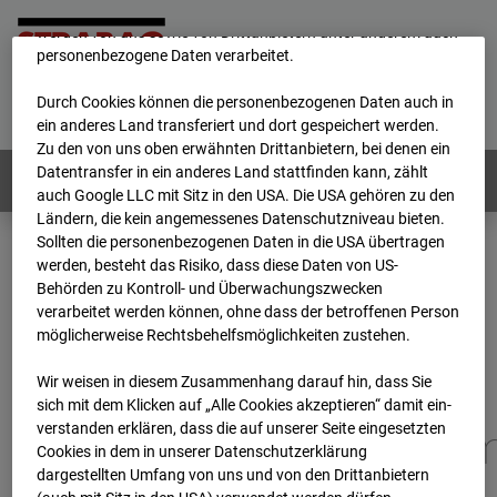
unsere Website fortlaufend zu verbessern. Mit den Cookies
werden von uns sowie von Drittanbietern unter anderem auch
personenbezogene Daten verarbeitet.
Home
E-Mail
Impressum
Login
Durch Cookies können die personenbezogenen Daten auch in
Deutsch
/
English
ein anderes Land transferiert und dort gespeichert werden.
Zu den von uns oben erwähnten Drittanbietern, bei denen ein
Datentransfer in ein anderes Land stattfinden kann, zählt
Webcams:
Alle Länder
auch Google LLC mit Sitz in den USA. Die USA gehören zu den
Ländern, die kein angemessenes Datenschutzniveau bieten.
Sollten die personenbezogenen Daten in die USA übertragen
werden, besteht das Risiko, dass diese Daten von US-
Home
Deutschland
Behörden zu Kontroll- und Überwachungszwecken
BC-173 - BV-Gefahrenabwehrzentrum Oberursel
verarbeitet werden können, ohne dass der betroffenen Person
Archiv
2026
07
08
11:15
möglicherweise Rechtsbehelfsmöglichkeiten zustehen.
BC-173 - BV-
Wir weisen in diesem Zusammenhang darauf hin, dass Sie
sich mit dem Klicken auf „Alle Cookies akzeptieren“ damit ein­
ver­standen erklären, dass die auf unserer Seite eingesetzten
Gefahrenabwehrzentru
Cookies in dem in unserer Datenschutzerklärung
dargestellten Umfang von uns und von den Drittanbietern