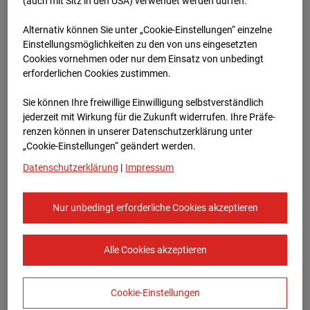
Oberursel
(auch mit Sitz in den USA) verwendet werden dürfen.
Alternativ können Sie unter „Cookie-Einstellungen“ einzelne
Lahnstraße, 61440 Oberursel
Einstellungsmöglichkeiten zu den von uns eingesetzten
Cookies vornehmen oder nur dem Einsatz von unbedingt
Zur Übersicht
erforderlichen Cookies zustimmen.
Archivdatum:
08.07.2026 11:15,
Sie können Ihre freiwillige Einwilligung selbstverständlich
Europe/Berlin
jederzeit mit Wirkung für die Zukunft widerrufen. Ihre Prä­fe­
renzen können in unserer Datenschutzerklärung unter
„Cookie-Einstellungen“ geändert werden.
Datenschutzerklärung
|
Impressum
Nur unbedingt erforderliche Cookies akzeptieren
Alle Cookies akzeptieren
Cookie-Einstellungen