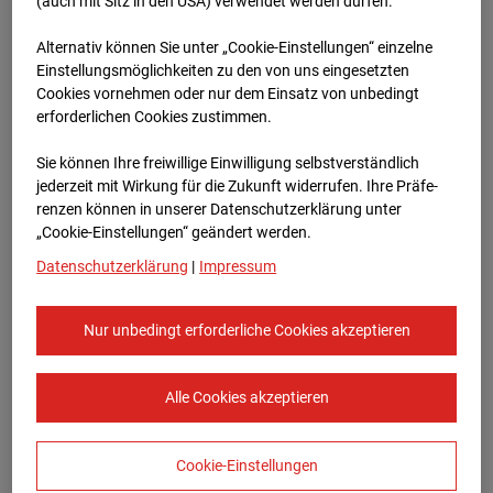
Oberursel
(auch mit Sitz in den USA) verwendet werden dürfen.
Alternativ können Sie unter „Cookie-Einstellungen“ einzelne
Lahnstraße, 61440 Oberursel
Einstellungsmöglichkeiten zu den von uns eingesetzten
Cookies vornehmen oder nur dem Einsatz von unbedingt
Zur Übersicht
erforderlichen Cookies zustimmen.
Archivdatum:
08.07.2026 11:30,
Sie können Ihre freiwillige Einwilligung selbstverständlich
Europe/Berlin
jederzeit mit Wirkung für die Zukunft widerrufen. Ihre Prä­fe­
renzen können in unserer Datenschutzerklärung unter
„Cookie-Einstellungen“ geändert werden.
Datenschutzerklärung
|
Impressum
Nur unbedingt erforderliche Cookies akzeptieren
Alle Cookies akzeptieren
Cookie-Einstellungen