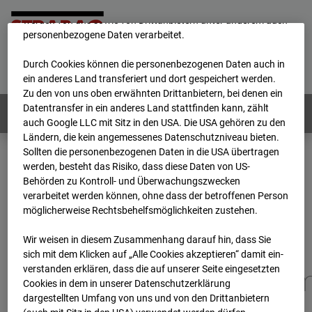
unsere Website fortlaufend zu verbessern. Mit den Cookies
werden von uns sowie von Drittanbietern unter anderem auch
personenbezogene Daten verarbeitet.
Home
E-Mail
Impressum
Login
Durch Cookies können die personenbezogenen Daten auch in
Deutsch
/
English
ein anderes Land transferiert und dort gespeichert werden.
Zu den von uns oben erwähnten Drittanbietern, bei denen ein
Datentransfer in ein anderes Land stattfinden kann, zählt
Webcams:
Alle Länder
auch Google LLC mit Sitz in den USA. Die USA gehören zu den
Ländern, die kein angemessenes Datenschutzniveau bieten.
Sollten die personenbezogenen Daten in die USA übertragen
werden, besteht das Risiko, dass diese Daten von US-
Home
Deutschland
Behörden zu Kontroll- und Überwachungszwecken
BC-173 - BV-Gefahrenabwehrzentrum Oberursel
verarbeitet werden können, ohne dass der betroffenen Person
Archiv
2026
07
08
11:30
möglicherweise Rechtsbehelfsmöglichkeiten zustehen.
BC-173 - BV-
Wir weisen in diesem Zusammenhang darauf hin, dass Sie
sich mit dem Klicken auf „Alle Cookies akzeptieren“ damit ein­
ver­standen erklären, dass die auf unserer Seite eingesetzten
Gefahrenabwehrzentru
Cookies in dem in unserer Datenschutzerklärung
dargestellten Umfang von uns und von den Drittanbietern