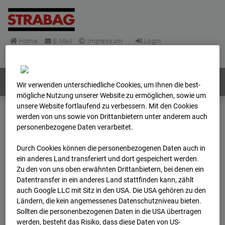
Home
E-Mail
Impressum
Login
Deutsch
/
English
Webcams:
Alle Länder
Wir verwenden unterschiedliche Cookies, um Ihnen die best­
mögliche Nutzung unserer Website zu ermöglichen, sowie um
unsere Website fortlaufend zu verbessern. Mit den Cookies
werden von uns sowie von Drittanbietern unter anderem auch
Home
Deutschland
personenbezogene Daten verarbeitet.
BC-148 - BV-Frankfurt EÜ Isenburger Schneise (Cam 1)
Archiv
2025
12
01
13:02
Durch Cookies können die personenbezogenen Daten auch in
ein anderes Land transferiert und dort gespeichert werden.
Zu den von uns oben erwähnten Drittanbietern, bei denen ein
BC-148 - BV-Frankfurt
Datentransfer in ein anderes Land stattfinden kann, zählt
auch Google LLC mit Sitz in den USA. Die USA gehören zu den
EÜ Isenburger
Ländern, die kein angemessenes Datenschutzniveau bieten.
Sollten die personenbezogenen Daten in die USA übertragen
werden, besteht das Risiko, dass diese Daten von US-