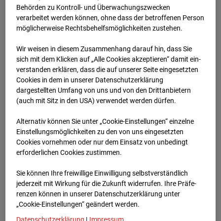
Schneise (Cam 1)
Behörden zu Kontroll- und Überwachungszwecken
verarbeitet werden können, ohne dass der betroffenen Person
Isenburger Schneise 40, 60528 Frankfurt
möglicherweise Rechtsbehelfsmöglichkeiten zustehen.
Zur Übersicht
Wir weisen in diesem Zusammenhang darauf hin, dass Sie
sich mit dem Klicken auf „Alle Cookies akzeptieren“ damit ein­
Archivdatum:
01.12.2025 13:02,
ver­standen erklären, dass die auf unserer Seite eingesetzten
Europe/Berlin
Cookies in dem in unserer Datenschutzerklärung
dargestellten Umfang von uns und von den Drittanbietern
(auch mit Sitz in den USA) verwendet werden dürfen.
Alternativ können Sie unter „Cookie-Einstellungen“ einzelne
Einstellungsmöglichkeiten zu den von uns eingesetzten
Cookies vornehmen oder nur dem Einsatz von unbedingt
erforderlichen Cookies zustimmen.
Sie können Ihre freiwillige Einwilligung selbstverständlich
jederzeit mit Wirkung für die Zukunft widerrufen. Ihre Prä­fe­
renzen können in unserer Datenschutzerklärung unter
„Cookie-Einstellungen“ geändert werden.
Datenschutzerklärung
|
Impressum