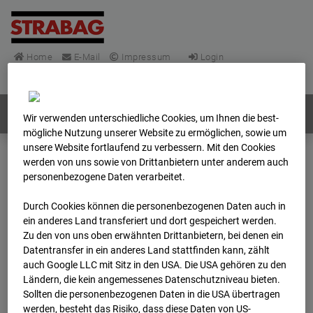
Home
E-Mail
Impressum
Login
Deutsch
/
English
Webcams:
Alle Länder
Wir verwenden unterschiedliche Cookies, um Ihnen die best­
mögliche Nutzung unserer Website zu ermöglichen, sowie um
unsere Website fortlaufend zu verbessern. Mit den Cookies
werden von uns sowie von Drittanbietern unter anderem auch
Home
Deutschland
personenbezogene Daten verarbeitet.
BC-148 - BV-Frankfurt EÜ Isenburger Schneise (Cam 1)
Archiv
2025
12
01
13:47
Durch Cookies können die personenbezogenen Daten auch in
ein anderes Land transferiert und dort gespeichert werden.
Zu den von uns oben erwähnten Drittanbietern, bei denen ein
BC-148 - BV-Frankfurt
Datentransfer in ein anderes Land stattfinden kann, zählt
auch Google LLC mit Sitz in den USA. Die USA gehören zu den
EÜ Isenburger
Ländern, die kein angemessenes Datenschutzniveau bieten.
Sollten die personenbezogenen Daten in die USA übertragen
werden, besteht das Risiko, dass diese Daten von US-