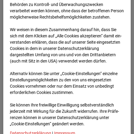
Schneise (Cam 1)
Behörden zu Kontroll- und Überwachungszwecken
verarbeitet werden können, ohne dass der betroffenen Person
Isenburger Schneise 40, 60528 Frankfurt
möglicherweise Rechtsbehelfsmöglichkeiten zustehen.
Zur Übersicht
Wir weisen in diesem Zusammenhang darauf hin, dass Sie
sich mit dem Klicken auf „Alle Cookies akzeptieren“ damit ein­
Archivdatum:
01.12.2025 13:47,
ver­standen erklären, dass die auf unserer Seite eingesetzten
Europe/Berlin
Cookies in dem in unserer Datenschutzerklärung
dargestellten Umfang von uns und von den Drittanbietern
(auch mit Sitz in den USA) verwendet werden dürfen.
Alternativ können Sie unter „Cookie-Einstellungen“ einzelne
Einstellungsmöglichkeiten zu den von uns eingesetzten
Cookies vornehmen oder nur dem Einsatz von unbedingt
erforderlichen Cookies zustimmen.
Sie können Ihre freiwillige Einwilligung selbstverständlich
jederzeit mit Wirkung für die Zukunft widerrufen. Ihre Prä­fe­
renzen können in unserer Datenschutzerklärung unter
„Cookie-Einstellungen“ geändert werden.
Datenschutzerklärung
|
Impressum