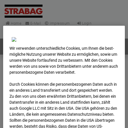
Home
E-Mail
Impressum
Login
Deutsch
/
English
Webcams:
Alle Länder
Wir verwenden unterschiedliche Cookies, um Ihnen die best­
mögliche Nutzung unserer Website zu ermöglichen, sowie um
unsere Website fortlaufend zu verbessern. Mit den Cookies
werden von uns sowie von Drittanbietern unter anderem auch
Home
Deutschland
personenbezogene Daten verarbeitet.
BC-148 - BV-Frankfurt EÜ Isenburger Schneise (Cam 1)
Archiv
2025
12
01
14:32
Durch Cookies können die personenbezogenen Daten auch in
ein anderes Land transferiert und dort gespeichert werden.
Zu den von uns oben erwähnten Drittanbietern, bei denen ein
BC-148 - BV-Frankfurt
Datentransfer in ein anderes Land stattfinden kann, zählt
auch Google LLC mit Sitz in den USA. Die USA gehören zu den
EÜ Isenburger
Ländern, die kein angemessenes Datenschutzniveau bieten.
Sollten die personenbezogenen Daten in die USA übertragen
werden, besteht das Risiko, dass diese Daten von US-