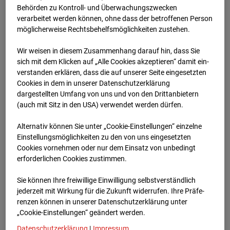
Schneise (Cam 1)
Behörden zu Kontroll- und Überwachungszwecken
verarbeitet werden können, ohne dass der betroffenen Person
Isenburger Schneise 40, 60528 Frankfurt
möglicherweise Rechtsbehelfsmöglichkeiten zustehen.
Zur Übersicht
Wir weisen in diesem Zusammenhang darauf hin, dass Sie
sich mit dem Klicken auf „Alle Cookies akzeptieren“ damit ein­
Archivdatum:
01.12.2025 14:32,
ver­standen erklären, dass die auf unserer Seite eingesetzten
Europe/Berlin
Cookies in dem in unserer Datenschutzerklärung
dargestellten Umfang von uns und von den Drittanbietern
(auch mit Sitz in den USA) verwendet werden dürfen.
Alternativ können Sie unter „Cookie-Einstellungen“ einzelne
Einstellungsmöglichkeiten zu den von uns eingesetzten
Cookies vornehmen oder nur dem Einsatz von unbedingt
erforderlichen Cookies zustimmen.
Sie können Ihre freiwillige Einwilligung selbstverständlich
jederzeit mit Wirkung für die Zukunft widerrufen. Ihre Prä­fe­
renzen können in unserer Datenschutzerklärung unter
„Cookie-Einstellungen“ geändert werden.
Datenschutzerklärung
|
Impressum