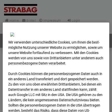
Home
E-Mail
Impressum
Login
Deutsch
/
English
Webcams:
Alle Länder
Wir verwenden unterschiedliche Cookies, um Ihnen die best­
mögliche Nutzung unserer Website zu ermöglichen, sowie um
unsere Website fortlaufend zu verbessern. Mit den Cookies
werden von uns sowie von Drittanbietern unter anderem auch
Home
Deutschland
personenbezogene Daten verarbeitet.
BC-148 - BV-Frankfurt EÜ Isenburger Schneise (Cam 1)
Archiv
2025
12
01
17:32
Durch Cookies können die personenbezogenen Daten auch in
ein anderes Land transferiert und dort gespeichert werden.
Zu den von uns oben erwähnten Drittanbietern, bei denen ein
BC-148 - BV-Frankfurt
Datentransfer in ein anderes Land stattfinden kann, zählt
auch Google LLC mit Sitz in den USA. Die USA gehören zu den
EÜ Isenburger
Ländern, die kein angemessenes Datenschutzniveau bieten.
Sollten die personenbezogenen Daten in die USA übertragen
werden, besteht das Risiko, dass diese Daten von US-