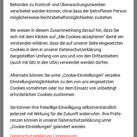
Schneise (Cam 1)
Behörden zu Kontroll- und Überwachungszwecken
verarbeitet werden können, ohne dass der betroffenen Person
Isenburger Schneise 40, 60528 Frankfurt
möglicherweise Rechtsbehelfsmöglichkeiten zustehen.
Zur Übersicht
Wir weisen in diesem Zusammenhang darauf hin, dass Sie
sich mit dem Klicken auf „Alle Cookies akzeptieren“ damit ein­
Archivdatum:
01.12.2025 17:32,
ver­standen erklären, dass die auf unserer Seite eingesetzten
Europe/Berlin
Cookies in dem in unserer Datenschutzerklärung
dargestellten Umfang von uns und von den Drittanbietern
(auch mit Sitz in den USA) verwendet werden dürfen.
Alternativ können Sie unter „Cookie-Einstellungen“ einzelne
Einstellungsmöglichkeiten zu den von uns eingesetzten
Cookies vornehmen oder nur dem Einsatz von unbedingt
erforderlichen Cookies zustimmen.
Sie können Ihre freiwillige Einwilligung selbstverständlich
jederzeit mit Wirkung für die Zukunft widerrufen. Ihre Prä­fe­
renzen können in unserer Datenschutzerklärung unter
„Cookie-Einstellungen“ geändert werden.
Datenschutzerklärung
|
Impressum