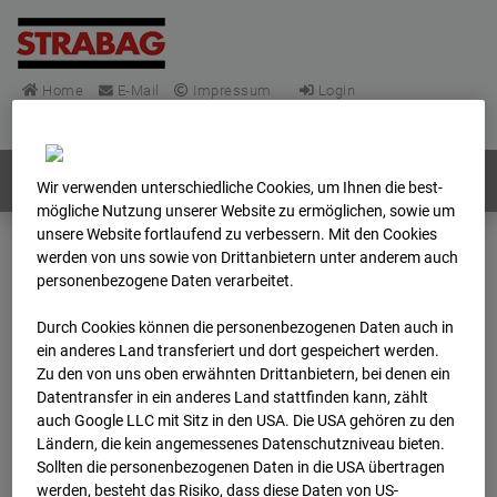
Home
E-Mail
Impressum
Login
Deutsch
/
English
Webcams:
Alle Länder
Wir verwenden unterschiedliche Cookies, um Ihnen die best­
mögliche Nutzung unserer Website zu ermöglichen, sowie um
unsere Website fortlaufend zu verbessern. Mit den Cookies
werden von uns sowie von Drittanbietern unter anderem auch
Home
Deutschland
personenbezogene Daten verarbeitet.
BC-148 - BV-Frankfurt EÜ Isenburger Schneise (Cam 1)
Archiv
2026
04
28
07:45
Durch Cookies können die personenbezogenen Daten auch in
ein anderes Land transferiert und dort gespeichert werden.
Zu den von uns oben erwähnten Drittanbietern, bei denen ein
BC-148 - BV-Frankfurt
Datentransfer in ein anderes Land stattfinden kann, zählt
auch Google LLC mit Sitz in den USA. Die USA gehören zu den
EÜ Isenburger
Ländern, die kein angemessenes Datenschutzniveau bieten.
Sollten die personenbezogenen Daten in die USA übertragen
werden, besteht das Risiko, dass diese Daten von US-