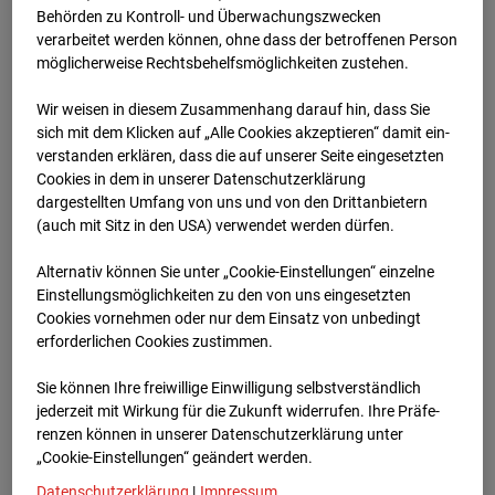
Schneise (Cam 1)
Behörden zu Kontroll- und Überwachungszwecken
verarbeitet werden können, ohne dass der betroffenen Person
Isenburger Schneise 40, 60528 Frankfurt
möglicherweise Rechtsbehelfsmöglichkeiten zustehen.
Zur Übersicht
Wir weisen in diesem Zusammenhang darauf hin, dass Sie
sich mit dem Klicken auf „Alle Cookies akzeptieren“ damit ein­
Archivdatum:
28.04.2026 07:45,
ver­standen erklären, dass die auf unserer Seite eingesetzten
Europe/Berlin
Cookies in dem in unserer Datenschutzerklärung
dargestellten Umfang von uns und von den Drittanbietern
(auch mit Sitz in den USA) verwendet werden dürfen.
Alternativ können Sie unter „Cookie-Einstellungen“ einzelne
Einstellungsmöglichkeiten zu den von uns eingesetzten
Cookies vornehmen oder nur dem Einsatz von unbedingt
erforderlichen Cookies zustimmen.
Sie können Ihre freiwillige Einwilligung selbstverständlich
jederzeit mit Wirkung für die Zukunft widerrufen. Ihre Prä­fe­
renzen können in unserer Datenschutzerklärung unter
„Cookie-Einstellungen“ geändert werden.
Datenschutzerklärung
|
Impressum