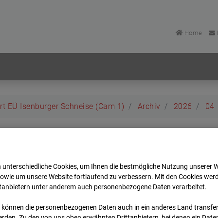
Home
rt EÜ Isenburger Schneise (Cam 1)
Archiv
2026
04
rt EÜ Isenburger Schneis
 unterschiedliche Cookies, um Ihnen die best­mögliche Nutzung unserer 
t
sowie um unsere Website fortlaufend zu verbessern. Mit den Cookies wer
ttanbietern unter anderem auch personenbezogene Daten verarbeitet.
Archi
Übersicht
 können die personenbezogenen Daten auch in ein anderes Land transferi
rden. Zu den von uns oben erwähnten Drittanbietern, bei denen ein Daten