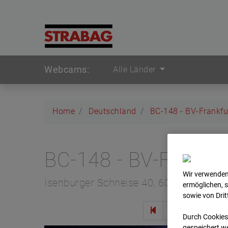
Webcams:
Alle Länder
Home
Deutschland
BC-148 - BV-Frankfu
BC-148 - BV-Frankfu
Wir verwenden
Isenburger Schneise 40, 60528 Frankfur
ermöglichen, 
sowie von Dri
Zur 
Durch Cookies
gespeichert we