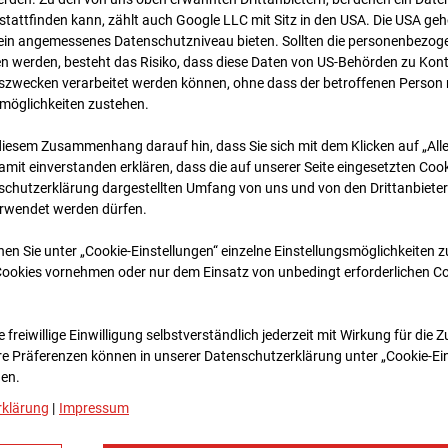
tattfinden kann, zählt auch Google LLC mit Sitz in den USA. Die USA ge
kein angemessenes Datenschutzniveau bieten. Sollten die personenbezoge
n werden, besteht das Risiko, dass diese Daten von US-Behörden zu Kontr
wecken verarbeitet werden können, ohne dass der betroffenen Person
möglichkeiten zustehen.
diesem Zusammenhang darauf hin, dass Sie sich mit dem Klicken auf „All
amit ein­ver­standen erklären, dass die auf unserer Seite eingesetzten Cook
schutzerklärung dargestellten Umfang von uns und von den Drittanbieter
erwendet werden dürfen.
nen Sie unter „Cookie-Einstellungen“ einzelne Einstellungsmöglichkeiten 
Cookies vornehmen oder nur dem Einsatz von unbedingt erforderlichen C
 freiwillige Einwilligung selbstverständlich jederzeit mit Wirkung für die 
re Prä­fe­renzen können in unserer Datenschutzerklärung unter „Cookie-Ei
en.
rklärung
|
Impressum