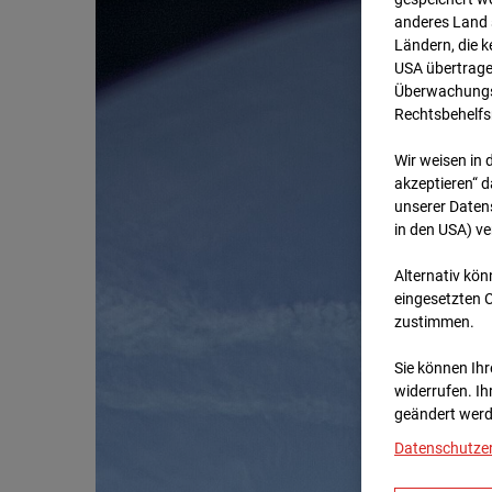
anderes Land s
Ländern, die 
USA übertrage
Überwachungsz
Rechtsbehelfs
Wir weisen in 
akzeptieren“ d
unserer Daten
in den USA) v
Alternativ kön
eingesetzten 
zustimmen.
Sie können Ihre
widerrufen. Ih
geändert werd
Datenschutze