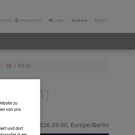
E-Mail
Impressum
Login
Deutsch
/
English
28
09:00
e (Cam 1)
Website zu
den von uns
vdatum:
28.04.2026 09:00, Europe/Berlin
ert und dort
transfer in ein