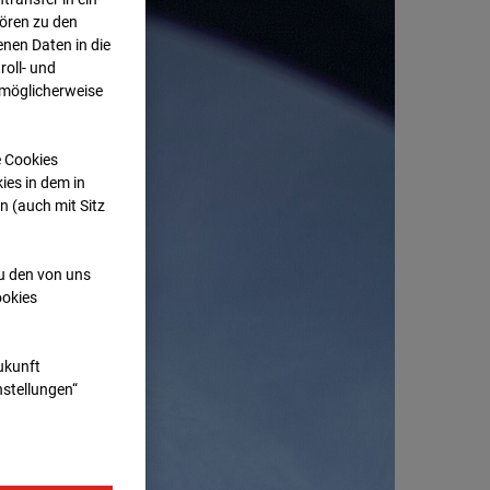
hören zu den
nen Daten in die
oll- und
 möglicherweise
e Cookies
ies in dem in
n (auch mit Sitz
zu den von uns
ookies
Zukunft
nstellungen“