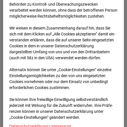
Schneise (Cam 1)
Behörden zu Kontroll- und Überwachungszwecken
verarbeitet werden können, ohne dass der betroffenen Person
Isenburger Schneise 40, 60528 Frankfurt
möglicherweise Rechtsbehelfsmöglichkeiten zustehen.
Zur Übersicht
Wir weisen in diesem Zusammenhang darauf hin, dass Sie
sich mit dem Klicken auf „Alle Cookies akzeptieren“ damit ein­
Archivdatum:
28.04.2026 09:45,
ver­standen erklären, dass die auf unserer Seite eingesetzten
Europe/Berlin
Cookies in dem in unserer Datenschutzerklärung
dargestellten Umfang von uns und von den Drittanbietern
(auch mit Sitz in den USA) verwendet werden dürfen.
Alternativ können Sie unter „Cookie-Einstellungen“ einzelne
Einstellungsmöglichkeiten zu den von uns eingesetzten
Cookies vornehmen oder nur dem Einsatz von unbedingt
erforderlichen Cookies zustimmen.
Sie können Ihre freiwillige Einwilligung selbstverständlich
jederzeit mit Wirkung für die Zukunft widerrufen. Ihre Prä­fe­
renzen können in unserer Datenschutzerklärung unter
„Cookie-Einstellungen“ geändert werden.
Datenschutzerklärung
|
Impressum