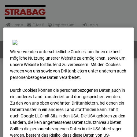
Home
E-Mail
Impressum
Login
Deutsch
/
English
Webcams:
Alle Länder
Wir verwenden unterschiedliche Cookies, um Ihnen die best­
mögliche Nutzung unserer Website zu ermöglichen, sowie um
unsere Website fortlaufend zu verbessern. Mit den Cookies
werden von uns sowie von Drittanbietern unter anderem auch
Home
Deutschland
personenbezogene Daten verarbeitet.
BC-148 - BV-Frankfurt EÜ Isenburger Schneise (Cam 1)
Archiv
2026
04
28
09:45
Durch Cookies können die personenbezogenen Daten auch in
ein anderes Land transferiert und dort gespeichert werden.
Zu den von uns oben erwähnten Drittanbietern, bei denen ein
BC-148 - BV-Frankfurt
Datentransfer in ein anderes Land stattfinden kann, zählt
auch Google LLC mit Sitz in den USA. Die USA gehören zu den
EÜ Isenburger
Ländern, die kein angemessenes Datenschutzniveau bieten.
Sollten die personenbezogenen Daten in die USA übertragen
werden, besteht das Risiko, dass diese Daten von US-