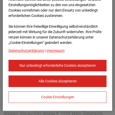
Arnulf Klett Platz, 70173 Stuttgart
Einstellungsmöglichkeiten zu den von uns eingesetzten
Zur Übersicht
Cookies vornehmen oder nur dem Einsatz von unbedingt
erforderlichen Cookies zustimmen.
Archivdatum:
08.07.2026 06:15,
Sie können Ihre freiwillige Einwilligung selbstverständlich
Europe/Berlin
jederzeit mit Wirkung für die Zukunft widerrufen. Ihre Prä­fe­
renzen können in unserer Datenschutzerklärung unter
„Cookie-Einstellungen“ geändert werden.
Datenschutzerklärung
|
Impressum
Nur unbedingt erforderliche Cookies akzeptieren
Alle Cookies akzeptieren
Cookie-Einstellungen
STRABAG SE
Konzern-Kommunikation Internet/Neue
Medien, Donau-City-Straße 9, 1220 Wien, Österreich,