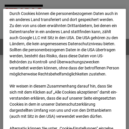
personenbezogene Daten verarbeitet.
Durch Cookies können die personenbezogenen Daten auch in
ein anderes Land transferiert und dort gespeichert werden.
Home
E-Mail
Impressum
Login
Zu den von uns oben erwähnten Drittanbietern, bei denen ein
Datentransfer in ein anderes Land stattfinden kann, zählt
Deutsch
/
English
auch Google LLC mit Sitz in den USA. Die USA gehören zu den
Ländern, die kein angemessenes Datenschutzniveau bieten.
Webcams:
Alle Länder
Sollten die personenbezogenen Daten in die USA übertragen
werden, besteht das Risiko, dass diese Daten von US-
Behörden zu Kontroll- und Überwachungszwecken
verarbeitet werden können, ohne dass der betroffenen Person
Home
Deutschland
möglicherweise Rechtsbehelfsmöglichkeiten zustehen.
BC-189 - BV-Ausbau Bonatzbau -Cam7
Archiv
2026
07
08
06:15
Wir weisen in diesem Zusammenhang darauf hin, dass Sie
sich mit dem Klicken auf „Alle Cookies akzeptieren“ damit ein­
BC-189 - BV-Ausbau
ver­standen erklären, dass die auf unserer Seite eingesetzten
Cookies in dem in unserer Datenschutzerklärung
dargestellten Umfang von uns und von den Drittanbietern
Bonatzbau -Cam7
(auch mit Sitz in den USA) verwendet werden dürfen.
Alternativ können Sie unter „Cookie-Einstellungen“ einzelne