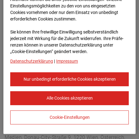
Arnulf Klett Platz, 70173 Stuttgart
Einstellungsmöglichkeiten zu den von uns eingesetzten
Zur Übersicht
Cookies vornehmen oder nur dem Einsatz von unbedingt
erforderlichen Cookies zustimmen.
Archivdatum:
08.07.2026 06:30,
Sie können Ihre freiwillige Einwilligung selbstverständlich
Europe/Berlin
jederzeit mit Wirkung für die Zukunft widerrufen. Ihre Prä­fe­
renzen können in unserer Datenschutzerklärung unter
„Cookie-Einstellungen“ geändert werden.
Datenschutzerklärung
|
Impressum
Nur unbedingt erforderliche Cookies akzeptieren
Alle Cookies akzeptieren
Cookie-Einstellungen
STRABAG SE
Konzern-Kommunikation Internet/Neue
Medien, Donau-City-Straße 9, 1220 Wien, Österreich,