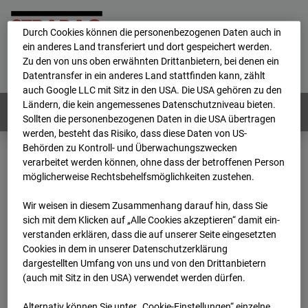
personenbezogene Daten verarbeitet.
Durch Cookies können die personenbezogenen Daten auch in
ein anderes Land transferiert und dort gespeichert werden.
Home
E-Mail
Impressum
Login
Zu den von uns oben erwähnten Drittanbietern, bei denen ein
Datentransfer in ein anderes Land stattfinden kann, zählt
Deutsch
/
English
auch Google LLC mit Sitz in den USA. Die USA gehören zu den
Ländern, die kein angemessenes Datenschutzniveau bieten.
Webcams:
Alle Länder
Sollten die personenbezogenen Daten in die USA übertragen
werden, besteht das Risiko, dass diese Daten von US-
Behörden zu Kontroll- und Überwachungszwecken
verarbeitet werden können, ohne dass der betroffenen Person
Home
Deutschland
möglicherweise Rechtsbehelfsmöglichkeiten zustehen.
BC-189 - BV-Ausbau Bonatzbau -Cam7
Archiv
2026
07
08
06:30
Wir weisen in diesem Zusammenhang darauf hin, dass Sie
sich mit dem Klicken auf „Alle Cookies akzeptieren“ damit ein­
BC-189 - BV-Ausbau
ver­standen erklären, dass die auf unserer Seite eingesetzten
Cookies in dem in unserer Datenschutzerklärung
dargestellten Umfang von uns und von den Drittanbietern
Bonatzbau -Cam7
(auch mit Sitz in den USA) verwendet werden dürfen.
Alternativ können Sie unter „Cookie-Einstellungen“ einzelne