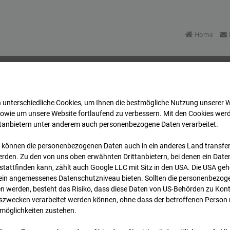
Home
 unterschiedliche Cookies, um Ihnen die best­mögliche Nutzung unserer 
u Bonatzbau -Cam7
Archiv
2026
07
08
06:45
sowie um unsere Website fortlaufend zu verbessern. Mit den Cookies wer
ttanbietern unter anderem auch personenbezogene Daten verarbeitet.
 können die personenbezogenen Daten auch in ein anderes Land transferi
u Bonatzbau -Cam7
rden. Zu den von uns oben erwähnten Drittanbietern, bei denen ein Daten
tattfinden kann, zählt auch Google LLC mit Sitz in den USA. Die USA ge
kein angemessenes Datenschutzniveau bieten. Sollten die personenbezoge
n werden, besteht das Risiko, dass diese Daten von US-Behörden zu Kontr
wecken verarbeitet werden können, ohne dass der betroffenen Person
möglichkeiten zustehen.
Archi
Übersicht