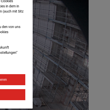
e Cookies
ies in dem in
n (auch mit Sitz
zu den von uns
ookies
Zukunft
nstellungen“
ieren