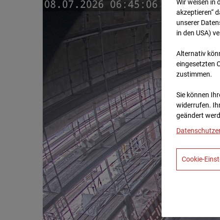
Wir weisen in 
akzeptieren“ d
unserer Daten
in den USA) v
Alternativ kön
eingesetzten 
zustimmen.
Sie können Ihre
widerrufen. Ih
geändert werd
Datenschutze
Cookie-Einst