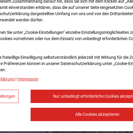
diesem Zusammenhang darauf hin, dass Sie sich mit dem Klicken auf „All
amit ein­ver­standen erklären, dass die auf unserer Seite eingesetzten Cook
schutzerklärung dargestellten Umfang von uns und von den Drittanbieter
erwendet werden dürfen.
nen Sie unter „Cookie-Einstellungen“ einzelne Einstellungsmöglichkeiten 
Cookies vornehmen oder nur dem Einsatz von unbedingt erforderlichen C
 freiwillige Einwilligung selbstverständlich jederzeit mit Wirkung für die 
re Prä­fe­renzen können in unserer Datenschutzerklärung unter „Cookie-Ei
en.
rklärung
|
Impressum
ellungen
Nur unbedingt erforderliche Cookies akzept
Alle Cookies akzeptieren