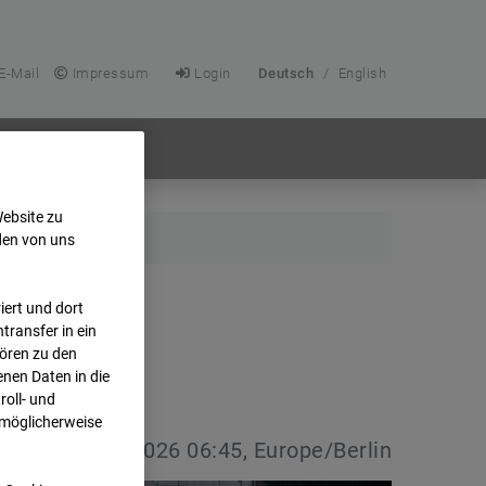
E-Mail
Impressum
Login
Deutsch
/
English
Website zu
den von uns
ert und dort
transfer in ein
hören zu den
nen Daten in die
oll- und
 möglicherweise
vdatum:
08.07.2026 06:45, Europe/Berlin