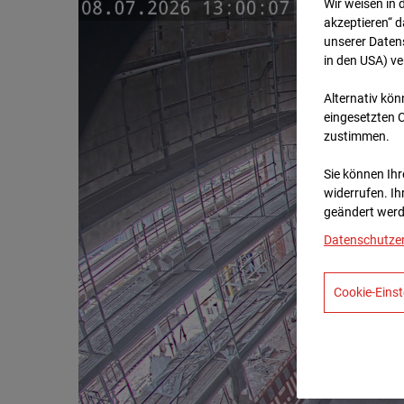
Wir weisen in 
akzeptieren“ d
unserer Daten
in den USA) v
Alternativ kön
eingesetzten 
zustimmen.
Sie können Ihre
widerrufen. Ih
geändert werd
Datenschutze
Cookie-Einst