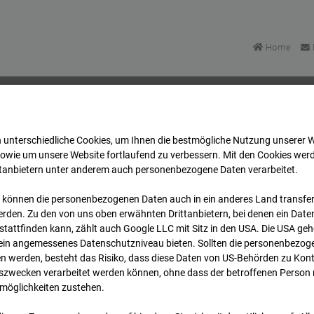
Home
 unterschiedliche Cookies, um Ihnen die best­mögliche Nutzung unserer 
u Bonatzbau -Cam7
Archiv
2026
07
08
13:00
sowie um unsere Website fortlaufend zu verbessern. Mit den Cookies wer
ttanbietern unter anderem auch personenbezogene Daten verarbeitet.
 können die personenbezogenen Daten auch in ein anderes Land transferi
u Bonatzbau -Cam7
rden. Zu den von uns oben erwähnten Drittanbietern, bei denen ein Daten
tattfinden kann, zählt auch Google LLC mit Sitz in den USA. Die USA ge
kein angemessenes Datenschutzniveau bieten. Sollten die personenbezoge
n werden, besteht das Risiko, dass diese Daten von US-Behörden zu Kontr
wecken verarbeitet werden können, ohne dass der betroffenen Person
möglichkeiten zustehen.
Archi
Übersicht