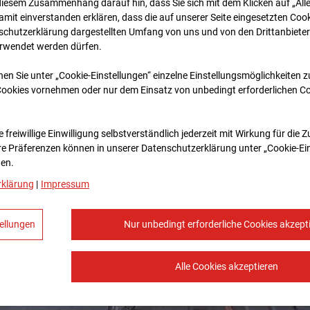
diesem Zusammenhang darauf hin, dass Sie sich mit dem Klicken auf „All
amit ein­ver­standen erklären, dass die auf unserer Seite eingesetzten Cook
schutzerklärung dargestellten Umfang von uns und von den Drittanbieter
erwendet werden dürfen.
nen Sie unter „Cookie-Einstellungen“ einzelne Einstellungsmöglichkeiten 
Cookies vornehmen oder nur dem Einsatz von unbedingt erforderlichen C
 freiwillige Einwilligung selbstverständlich jederzeit mit Wirkung für die 
re Prä­fe­renzen können in unserer Datenschutzerklärung unter „Cookie-Ei
en.
rklärung
|
Impressum
ellungen
Nur unbedingt erforderliche Cookies akzept
Alle Cookies akzeptieren