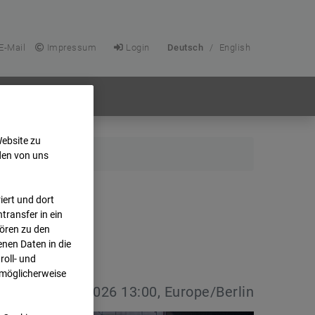
E-Mail
Impressum
Login
Deutsch
/
English
Website zu
den von uns
ert und dort
transfer in ein
hören zu den
nen Daten in die
oll- und
 möglicherweise
vdatum:
08.07.2026 13:00, Europe/Berlin