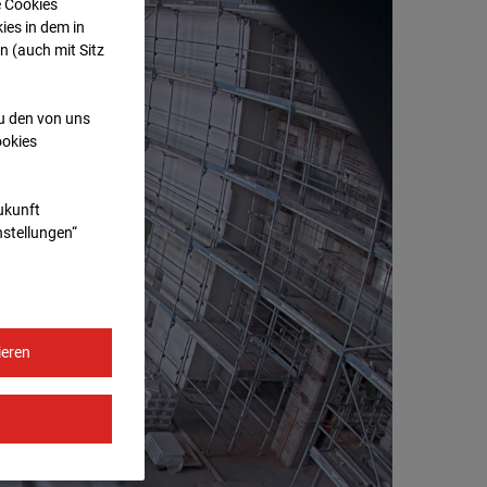
e Cookies
ies in dem in
n (auch mit Sitz
zu den von uns
ookies
Zukunft
nstellungen“
ieren