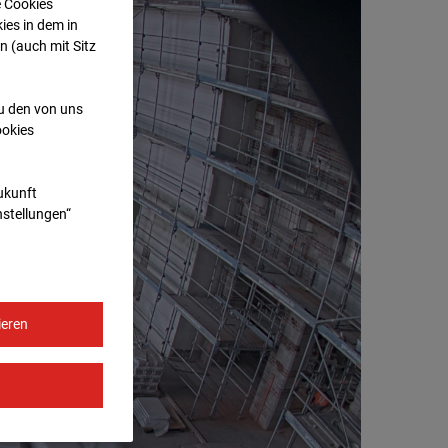
e Cookies
ies in dem in
n (auch mit Sitz
zu den von uns
ookies
Zukunft
nstellungen“
ieren