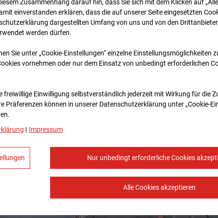
diesem Zusammenhang darauf hin, dass Sie sich mit dem Klicken auf „All
amit ein­ver­standen erklären, dass die auf unserer Seite eingesetzten Cook
schutzerklärung dargestellten Umfang von uns und von den Drittanbieter
erwendet werden dürfen.
nen Sie unter „Cookie-Einstellungen“ einzelne Einstellungsmöglichkeiten 
Cookies vornehmen oder nur dem Einsatz von unbedingt erforderlichen C
 freiwillige Einwilligung selbstverständlich jederzeit mit Wirkung für die 
re Prä­fe­renzen können in unserer Datenschutzerklärung unter „Cookie-Ei
en.
rklärung
|
Impressum
ellungen
Nur unbedingt erforderliche Cookies akzept
Alle Cookies akzeptieren