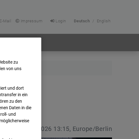
E-Mail
Impressum
Login
Deutsch
/
English
Website zu
den von uns
ert und dort
transfer in ein
hören zu den
nen Daten in die
oll- und
 möglicherweise
vdatum:
08.07.2026 13:15, Europe/Berlin