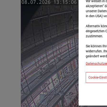
Wir weisen in 
akzeptieren“ d
unserer Daten
in den USA) v
Alternativ kön
eingesetzten 
zustimmen.
Sie können Ihre
widerrufen. Ih
geändert werd
Datenschutze
Cookie-Einst