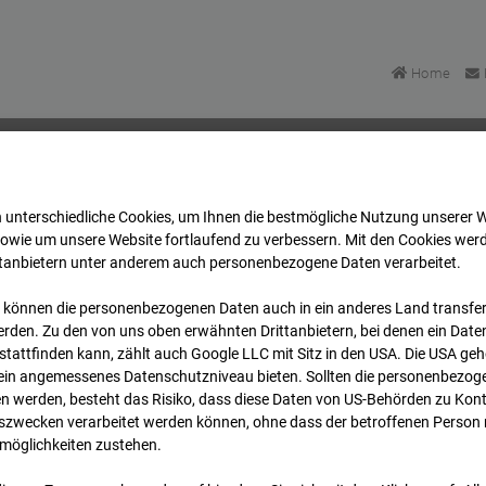
Home
 unterschiedliche Cookies, um Ihnen die best­mögliche Nutzung unserer 
u Bonatzbau -Cam7
Archiv
2026
07
08
13:15
sowie um unsere Website fortlaufend zu verbessern. Mit den Cookies wer
ttanbietern unter anderem auch personenbezogene Daten verarbeitet.
 können die personenbezogenen Daten auch in ein anderes Land transferi
u Bonatzbau -Cam7
rden. Zu den von uns oben erwähnten Drittanbietern, bei denen ein Daten
tattfinden kann, zählt auch Google LLC mit Sitz in den USA. Die USA ge
kein angemessenes Datenschutzniveau bieten. Sollten die personenbezoge
n werden, besteht das Risiko, dass diese Daten von US-Behörden zu Kontr
wecken verarbeitet werden können, ohne dass der betroffenen Person
möglichkeiten zustehen.
Archi
Übersicht