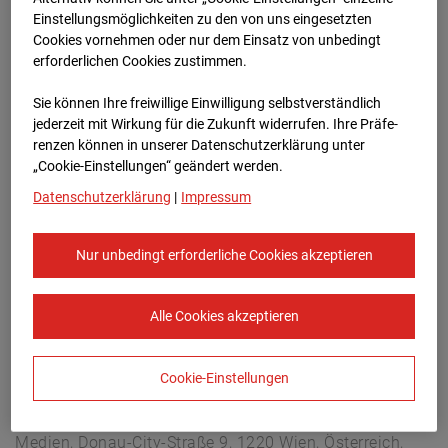
Arnulf Klett Platz, 70173 Stuttgart
Einstellungsmöglichkeiten zu den von uns eingesetzten
Zur Übersicht
Cookies vornehmen oder nur dem Einsatz von unbedingt
erforderlichen Cookies zustimmen.
Archivdatum:
08.07.2026 13:30,
Sie können Ihre freiwillige Einwilligung selbstverständlich
Europe/Berlin
jederzeit mit Wirkung für die Zukunft widerrufen. Ihre Prä­fe­
renzen können in unserer Datenschutzerklärung unter
„Cookie-Einstellungen“ geändert werden.
Datenschutzerklärung
|
Impressum
Nur unbedingt erforderliche Cookies akzeptieren
Alle Cookies akzeptieren
Cookie-Einstellungen
STRABAG SE
Konzern-Kommunikation Internet/Neue
Medien, Donau-City-Straße 9, 1220 Wien, Österreich,