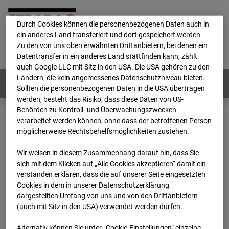
personenbezogene Daten verarbeitet.
Durch Cookies können die personenbezogenen Daten auch in
ein anderes Land transferiert und dort gespeichert werden.
Home
E-Mail
Impressum
Login
Zu den von uns oben erwähnten Drittanbietern, bei denen ein
Datentransfer in ein anderes Land stattfinden kann, zählt
Deutsch
/
English
auch Google LLC mit Sitz in den USA. Die USA gehören zu den
Ländern, die kein angemessenes Datenschutzniveau bieten.
Webcams:
Alle Länder
Sollten die personenbezogenen Daten in die USA übertragen
werden, besteht das Risiko, dass diese Daten von US-
Behörden zu Kontroll- und Überwachungszwecken
verarbeitet werden können, ohne dass der betroffenen Person
Home
Deutschland
möglicherweise Rechtsbehelfsmöglichkeiten zustehen.
BC-189 - BV-Ausbau Bonatzbau -Cam7
Archiv
2026
07
08
13:30
Wir weisen in diesem Zusammenhang darauf hin, dass Sie
sich mit dem Klicken auf „Alle Cookies akzeptieren“ damit ein­
BC-189 - BV-Ausbau
ver­standen erklären, dass die auf unserer Seite eingesetzten
Cookies in dem in unserer Datenschutzerklärung
dargestellten Umfang von uns und von den Drittanbietern
Bonatzbau -Cam7
(auch mit Sitz in den USA) verwendet werden dürfen.
Alternativ können Sie unter „Cookie-Einstellungen“ einzelne