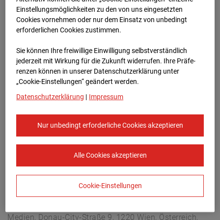
Arnulf Klett Platz, 70173 Stuttgart
Einstellungsmöglichkeiten zu den von uns eingesetzten
Zur Übersicht
Cookies vornehmen oder nur dem Einsatz von unbedingt
erforderlichen Cookies zustimmen.
Archivdatum:
08.07.2026 16:00,
Sie können Ihre freiwillige Einwilligung selbstverständlich
Europe/Berlin
jederzeit mit Wirkung für die Zukunft widerrufen. Ihre Prä­fe­
renzen können in unserer Datenschutzerklärung unter
„Cookie-Einstellungen“ geändert werden.
Datenschutzerklärung
|
Impressum
Nur unbedingt erforderliche Cookies akzeptieren
Alle Cookies akzeptieren
Cookie-Einstellungen
STRABAG SE
Konzern-Kommunikation Internet/Neue
Medien, Donau-City-Straße 9, 1220 Wien, Österreich,