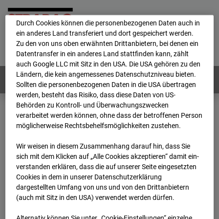
personenbezogene Daten verarbeitet.
Durch Cookies können die personenbezogenen Daten auch in
ein anderes Land transferiert und dort gespeichert werden.
Home
E-Mail
Impressum
Login
Zu den von uns oben erwähnten Drittanbietern, bei denen ein
Datentransfer in ein anderes Land stattfinden kann, zählt
Deutsch
/
English
auch Google LLC mit Sitz in den USA. Die USA gehören zu den
Ländern, die kein angemessenes Datenschutzniveau bieten.
Webcams:
Alle Länder
Sollten die personenbezogenen Daten in die USA übertragen
werden, besteht das Risiko, dass diese Daten von US-
Behörden zu Kontroll- und Überwachungszwecken
verarbeitet werden können, ohne dass der betroffenen Person
Home
Deutschland
möglicherweise Rechtsbehelfsmöglichkeiten zustehen.
BC-189 - BV-Ausbau Bonatzbau -Cam7
Archiv
2026
07
08
16:00
Wir weisen in diesem Zusammenhang darauf hin, dass Sie
sich mit dem Klicken auf „Alle Cookies akzeptieren“ damit ein­
BC-189 - BV-Ausbau
ver­standen erklären, dass die auf unserer Seite eingesetzten
Cookies in dem in unserer Datenschutzerklärung
dargestellten Umfang von uns und von den Drittanbietern
Bonatzbau -Cam7
(auch mit Sitz in den USA) verwendet werden dürfen.
Alternativ können Sie unter „Cookie-Einstellungen“ einzelne