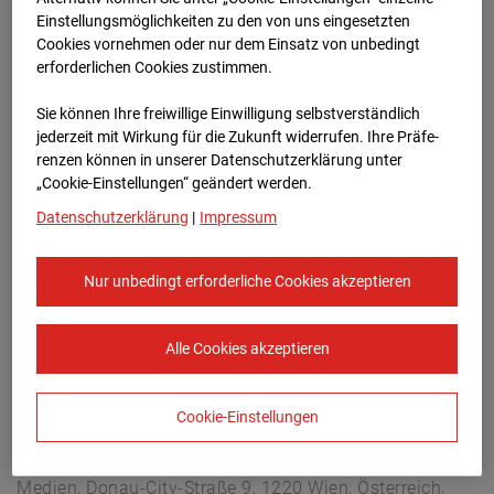
Arnulf Klett Platz, 70173 Stuttgart
Einstellungsmöglichkeiten zu den von uns eingesetzten
Zur Übersicht
Cookies vornehmen oder nur dem Einsatz von unbedingt
erforderlichen Cookies zustimmen.
Archivdatum:
08.07.2026 16:15,
Sie können Ihre freiwillige Einwilligung selbstverständlich
Europe/Berlin
jederzeit mit Wirkung für die Zukunft widerrufen. Ihre Prä­fe­
renzen können in unserer Datenschutzerklärung unter
„Cookie-Einstellungen“ geändert werden.
Datenschutzerklärung
|
Impressum
Nur unbedingt erforderliche Cookies akzeptieren
Alle Cookies akzeptieren
Cookie-Einstellungen
STRABAG SE
Konzern-Kommunikation Internet/Neue
Medien, Donau-City-Straße 9, 1220 Wien, Österreich,