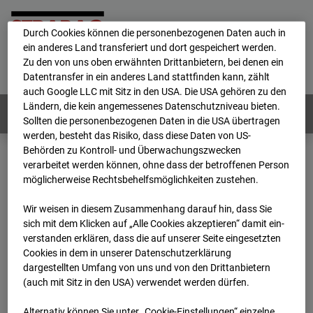
personenbezogene Daten verarbeitet.
Durch Cookies können die personenbezogenen Daten auch in
ein anderes Land transferiert und dort gespeichert werden.
Home
E-Mail
Impressum
Login
Zu den von uns oben erwähnten Drittanbietern, bei denen ein
Datentransfer in ein anderes Land stattfinden kann, zählt
Deutsch
/
English
auch Google LLC mit Sitz in den USA. Die USA gehören zu den
Ländern, die kein angemessenes Datenschutzniveau bieten.
Webcams:
Alle Länder
Sollten die personenbezogenen Daten in die USA übertragen
werden, besteht das Risiko, dass diese Daten von US-
Behörden zu Kontroll- und Überwachungszwecken
verarbeitet werden können, ohne dass der betroffenen Person
Home
Deutschland
möglicherweise Rechtsbehelfsmöglichkeiten zustehen.
BC-189 - BV-Ausbau Bonatzbau -Cam7
Archiv
2026
07
08
16:15
Wir weisen in diesem Zusammenhang darauf hin, dass Sie
sich mit dem Klicken auf „Alle Cookies akzeptieren“ damit ein­
BC-189 - BV-Ausbau
ver­standen erklären, dass die auf unserer Seite eingesetzten
Cookies in dem in unserer Datenschutzerklärung
dargestellten Umfang von uns und von den Drittanbietern
Bonatzbau -Cam7
(auch mit Sitz in den USA) verwendet werden dürfen.
Alternativ können Sie unter „Cookie-Einstellungen“ einzelne