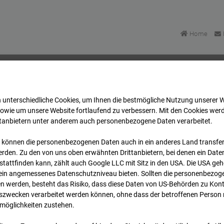
Home
 unterschiedliche Cookies, um Ihnen die best­mögliche Nutzung unserer 
u Bonatzbau -Cam7
Archiv
2026
07
08
16:30
sowie um unsere Website fortlaufend zu verbessern. Mit den Cookies wer
ttanbietern unter anderem auch personenbezogene Daten verarbeitet.
 können die personenbezogenen Daten auch in ein anderes Land transferi
u Bonatzbau -Cam7
rden. Zu den von uns oben erwähnten Drittanbietern, bei denen ein Daten
tattfinden kann, zählt auch Google LLC mit Sitz in den USA. Die USA ge
kein angemessenes Datenschutzniveau bieten. Sollten die personenbezoge
n werden, besteht das Risiko, dass diese Daten von US-Behörden zu Kontr
wecken verarbeitet werden können, ohne dass der betroffenen Person
möglichkeiten zustehen.
Archi
Übersicht