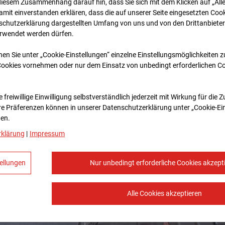
diesem Zusammenhang darauf hin, dass Sie sich mit dem Klicken auf „All
amit ein­ver­standen erklären, dass die auf unserer Seite eingesetzten Cook
schutzerklärung dargestellten Umfang von uns und von den Drittanbieter
erwendet werden dürfen.
nen Sie unter „Cookie-Einstellungen“ einzelne Einstellungsmöglichkeiten 
Cookies vornehmen oder nur dem Einsatz von unbedingt erforderlichen C
 freiwillige Einwilligung selbstverständlich jederzeit mit Wirkung für die 
re Prä­fe­renzen können in unserer Datenschutzerklärung unter „Cookie-Ei
en.
rklärung
|
Impressum
ellungen
Nur unbedingt erforderliche Cookies akzept
Alle Cookies akzeptieren