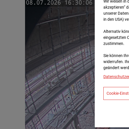
Wir weisen in 
akzeptieren“ d
unserer Daten
in den USA) v
Alternativ kön
eingesetzten 
zustimmen.
Sie können Ihre
widerrufen. Ih
geändert werd
Datenschutze
Cookie-Einst