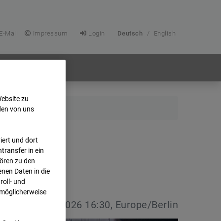
E-Mail
Impressum
Login
Deutsch
/
English
Website zu
den von uns
ert und dort
transfer in ein
hören zu den
nen Daten in die
oll- und
 möglicherweise
vdatum:
08.07.2026 16:30, Europe/Berlin