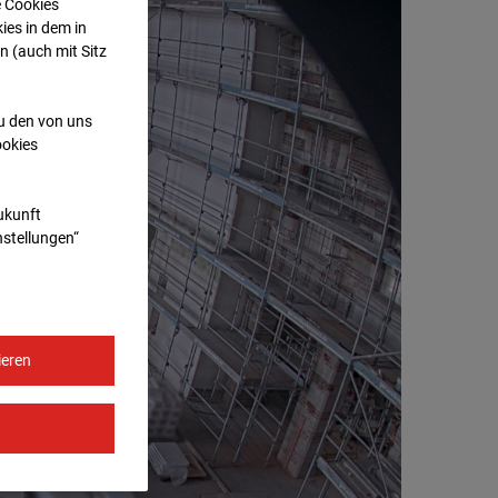
e Cookies
ies in dem in
n (auch mit Sitz
zu den von uns
ookies
Zukunft
nstellungen“
ieren