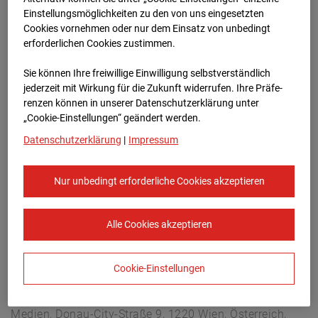
Arnulf Klett Platz, 70173 Stuttgart
Einstellungsmöglichkeiten zu den von uns eingesetzten
Zur Übersicht
Cookies vornehmen oder nur dem Einsatz von unbedingt
erforderlichen Cookies zustimmen.
Archivdatum:
08.07.2026 19:00,
Sie können Ihre freiwillige Einwilligung selbstverständlich
Europe/Berlin
jederzeit mit Wirkung für die Zukunft widerrufen. Ihre Prä­fe­
renzen können in unserer Datenschutzerklärung unter
„Cookie-Einstellungen“ geändert werden.
Datenschutzerklärung
|
Impressum
Nur unbedingt erforderliche Cookies akzeptieren
Alle Cookies akzeptieren
Cookie-Einstellungen
STRABAG SE
Konzern-Kommunikation Internet/Neue
Medien, Donau-City-Straße 9, 1220 Wien, Österreich,