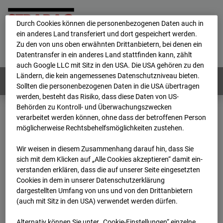
personenbezogene Daten verarbeitet.
Durch Cookies können die personenbezogenen Daten auch in
ein anderes Land transferiert und dort gespeichert werden.
Home
E-Mail
Impressum
Login
Zu den von uns oben erwähnten Drittanbietern, bei denen ein
Datentransfer in ein anderes Land stattfinden kann, zählt
Deutsch
/
English
auch Google LLC mit Sitz in den USA. Die USA gehören zu den
Ländern, die kein angemessenes Datenschutzniveau bieten.
Webcams:
Alle Länder
Sollten die personenbezogenen Daten in die USA übertragen
werden, besteht das Risiko, dass diese Daten von US-
Behörden zu Kontroll- und Überwachungszwecken
verarbeitet werden können, ohne dass der betroffenen Person
Home
Deutschland
möglicherweise Rechtsbehelfsmöglichkeiten zustehen.
BC-189 - BV-Ausbau Bonatzbau -Cam7
Archiv
2026
07
08
19:00
Wir weisen in diesem Zusammenhang darauf hin, dass Sie
sich mit dem Klicken auf „Alle Cookies akzeptieren“ damit ein­
BC-189 - BV-Ausbau
ver­standen erklären, dass die auf unserer Seite eingesetzten
Cookies in dem in unserer Datenschutzerklärung
dargestellten Umfang von uns und von den Drittanbietern
Bonatzbau -Cam7
(auch mit Sitz in den USA) verwendet werden dürfen.
Alternativ können Sie unter „Cookie-Einstellungen“ einzelne