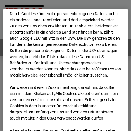
personenbezogene Daten verarbeitet.
Durch Cookies können die personenbezogenen Daten auch in
ein anderes Land transferiert und dort gespeichert werden.
Home
E-Mail
Impressum
Login
Zu den von uns oben erwähnten Drittanbietern, bei denen ein
Datentransfer in ein anderes Land stattfinden kann, zählt
Deutsch
/
English
auch Google LLC mit Sitz in den USA. Die USA gehören zu den
Ländern, die kein angemessenes Datenschutzniveau bieten.
Webcams:
Alle Länder
Sollten die personenbezogenen Daten in die USA übertragen
werden, besteht das Risiko, dass diese Daten von US-
Behörden zu Kontroll- und Überwachungszwecken
verarbeitet werden können, ohne dass der betroffenen Person
Home
Deutschland
möglicherweise Rechtsbehelfsmöglichkeiten zustehen.
BC-189 - BV-Ausbau Bonatzbau -Cam7
Archiv
2026
07
08
19:15
Wir weisen in diesem Zusammenhang darauf hin, dass Sie
sich mit dem Klicken auf „Alle Cookies akzeptieren“ damit ein­
BC-189 - BV-Ausbau
ver­standen erklären, dass die auf unserer Seite eingesetzten
Cookies in dem in unserer Datenschutzerklärung
dargestellten Umfang von uns und von den Drittanbietern
Bonatzbau -Cam7
(auch mit Sitz in den USA) verwendet werden dürfen.
Alternativ können Sie unter „Cookie-Einstellungen“ einzelne