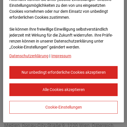
Arnulf Klett Platz, 70173 Stuttgart
Einstellungsmöglichkeiten zu den von uns eingesetzten
Zur Übersicht
Cookies vornehmen oder nur dem Einsatz von unbedingt
erforderlichen Cookies zustimmen.
Archivdatum:
08.07.2026 19:15,
Sie können Ihre freiwillige Einwilligung selbstverständlich
Europe/Berlin
jederzeit mit Wirkung für die Zukunft widerrufen. Ihre Prä­fe­
renzen können in unserer Datenschutzerklärung unter
„Cookie-Einstellungen“ geändert werden.
Datenschutzerklärung
|
Impressum
Nur unbedingt erforderliche Cookies akzeptieren
Alle Cookies akzeptieren
Cookie-Einstellungen
STRABAG SE
Konzern-Kommunikation Internet/Neue
Medien, Donau-City-Straße 9, 1220 Wien, Österreich,