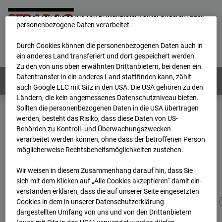
unsere Website fortlaufend zu verbessern. Mit den Cookies
werden von uns sowie von Drittanbietern unter anderem auch
personenbezogene Daten verarbeitet.
Home
E-Mail
Impressum
Login
Durch Cookies können die personenbezogenen Daten auch in
Deutsch
/
English
ein anderes Land transferiert und dort gespeichert werden.
Zu den von uns oben erwähnten Drittanbietern, bei denen ein
Datentransfer in ein anderes Land stattfinden kann, zählt
Webcams:
Alle Länder
auch Google LLC mit Sitz in den USA. Die USA gehören zu den
Ländern, die kein angemessenes Datenschutzniveau bieten.
Sollten die personenbezogenen Daten in die USA übertragen
werden, besteht das Risiko, dass diese Daten von US-
Home
Deutschland
Behörden zu Kontroll- und Überwachungszwecken
BC-113 - BV-New Commissary, Panzerkaserne Böblingen
verarbeitet werden können, ohne dass der betroffenen Person
Archiv
2026
07
08
08:15
möglicherweise Rechtsbehelfsmöglichkeiten zustehen.
BC-113 - BV-New
Wir weisen in diesem Zusammenhang darauf hin, dass Sie
sich mit dem Klicken auf „Alle Cookies akzeptieren“ damit ein­
ver­standen erklären, dass die auf unserer Seite eingesetzten
Commissary, Panzerkas
Cookies in dem in unserer Datenschutzerklärung
dargestellten Umfang von uns und von den Drittanbietern