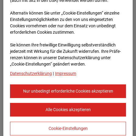
Böblingen
(auch mit Sitz in den USA) verwendet werden dürfen.
Alternativ können Sie unter „Cookie-Einstellungen“ einzelne
Herdweg , 71032 Böblingen
Einstellungsmöglichkeiten zu den von uns eingesetzten
Cookies vornehmen oder nur dem Einsatz von unbedingt
Zur Übersicht
erforderlichen Cookies zustimmen.
Archivdatum:
08.07.2026 08:15,
Sie können Ihre freiwillige Einwilligung selbstverständlich
Europe/Berlin
jederzeit mit Wirkung für die Zukunft widerrufen. Ihre Prä­fe­
renzen können in unserer Datenschutzerklärung unter
„Cookie-Einstellungen“ geändert werden.
Datenschutzerklärung
|
Impressum
Nur unbedingt erforderliche Cookies akzeptieren
Alle Cookies akzeptieren
Cookie-Einstellungen