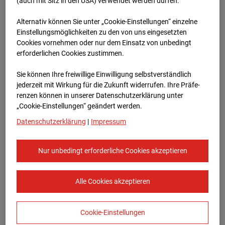
Böblingen
(auch mit Sitz in den USA) verwendet werden dürfen.
Alternativ können Sie unter „Cookie-Einstellungen“ einzelne
Herdweg , 71032 Böblingen
Einstellungsmöglichkeiten zu den von uns eingesetzten
Cookies vornehmen oder nur dem Einsatz von unbedingt
Zur Übersicht
erforderlichen Cookies zustimmen.
Archivdatum:
08.07.2026 16:45,
Sie können Ihre freiwillige Einwilligung selbstverständlich
Europe/Berlin
jederzeit mit Wirkung für die Zukunft widerrufen. Ihre Prä­fe­
renzen können in unserer Datenschutzerklärung unter
„Cookie-Einstellungen“ geändert werden.
Datenschutzerklärung
|
Impressum
Nur unbedingt erforderliche Cookies akzeptieren
Alle Cookies akzeptieren
Cookie-Einstellungen