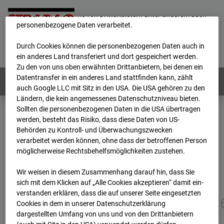
unsere Website fortlaufend zu verbessern. Mit den Cookies
werden von uns sowie von Drittanbietern unter anderem auch
personenbezogene Daten verarbeitet.
Home
E-Mail
Impressum
Login
Durch Cookies können die personenbezogenen Daten auch in
Deutsch
/
English
ein anderes Land transferiert und dort gespeichert werden.
Zu den von uns oben erwähnten Drittanbietern, bei denen ein
Datentransfer in ein anderes Land stattfinden kann, zählt
Webcams:
Alle Länder
auch Google LLC mit Sitz in den USA. Die USA gehören zu den
Ländern, die kein angemessenes Datenschutzniveau bieten.
Sollten die personenbezogenen Daten in die USA übertragen
werden, besteht das Risiko, dass diese Daten von US-
Home
Deutschland
Behörden zu Kontroll- und Überwachungszwecken
BC-113 - BV-New Commissary, Panzerkaserne Böblingen
verarbeitet werden können, ohne dass der betroffenen Person
Archiv
2026
07
08
16:45
möglicherweise Rechtsbehelfsmöglichkeiten zustehen.
BC-113 - BV-New
Wir weisen in diesem Zusammenhang darauf hin, dass Sie
sich mit dem Klicken auf „Alle Cookies akzeptieren“ damit ein­
ver­standen erklären, dass die auf unserer Seite eingesetzten
Commissary, Panzerkas
Cookies in dem in unserer Datenschutzerklärung
dargestellten Umfang von uns und von den Drittanbietern