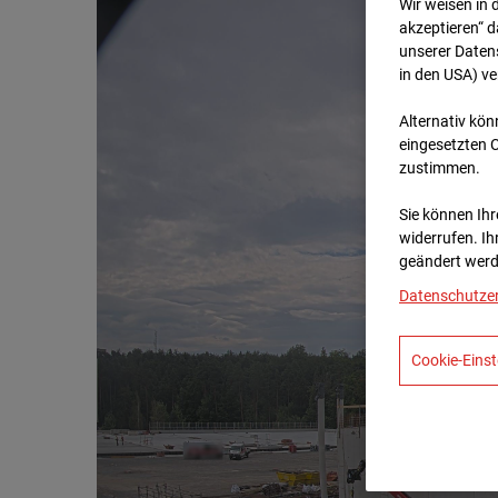
Wir weisen in 
akzeptieren“ d
unserer Daten
in den USA) v
Alternativ kön
eingesetzten 
zustimmen.
Sie können Ihre
widerrufen. Ih
geändert werd
Datenschutze
Cookie-Einst