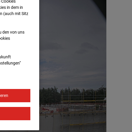
e Cookies
ies in dem in
n (auch mit Sitz
zu den von uns
ookies
Zukunft
nstellungen“
ieren