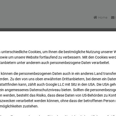
Home
 unterschiedliche Cookies, um Ihnen die best­mögliche Nutzung unserer 
mmissary, Panzerkaserne Böblingen
Archiv
2026
0
sowie um unsere Website fortlaufend zu verbessern. Mit den Cookies wer
ttanbietern unter anderem auch personenbezogene Daten verarbeitet.
 können die personenbezogenen Daten auch in ein anderes Land transferi
mmissary, Panzerkaserne
rden. Zu den von uns oben erwähnten Drittanbietern, bei denen ein Daten
tattfinden kann, zählt auch Google LLC mit Sitz in den USA. Die USA ge
kein angemessenes Datenschutzniveau bieten. Sollten die personenbezoge
n werden, besteht das Risiko, dass diese Daten von US-Behörden zu Kontr
wecken verarbeitet werden können, ohne dass der betroffenen Person
möglichkeiten zustehen.
Archi
Übersicht