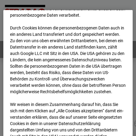
unsere Website fortlaufend zu verbessern. Mit den Cookies
werden von uns sowie von Drittanbietern unter anderem auch
personenbezogene Daten verarbeitet.
Home
E-Mail
Impressum
Login
Durch Cookies können die personenbezogenen Daten auch in
Deutsch
/
English
ein anderes Land transferiert und dort gespeichert werden.
Zu den von uns oben erwähnten Drittanbietern, bei denen ein
Datentransfer in ein anderes Land stattfinden kann, zählt
Webcams:
Alle Länder
auch Google LLC mit Sitz in den USA. Die USA gehören zu den
Ländern, die kein angemessenes Datenschutzniveau bieten.
Sollten die personenbezogenen Daten in die USA übertragen
werden, besteht das Risiko, dass diese Daten von US-
Home
Deutschland
Behörden zu Kontroll- und Überwachungszwecken
BC-113 - BV-New Commissary, Panzerkaserne Böblingen
verarbeitet werden können, ohne dass der betroffenen Person
Archiv
2026
07
08
10:45
möglicherweise Rechtsbehelfsmöglichkeiten zustehen.
BC-113 - BV-New
Wir weisen in diesem Zusammenhang darauf hin, dass Sie
sich mit dem Klicken auf „Alle Cookies akzeptieren“ damit ein­
ver­standen erklären, dass die auf unserer Seite eingesetzten
Commissary, Panzerkas
Cookies in dem in unserer Datenschutzerklärung
dargestellten Umfang von uns und von den Drittanbietern