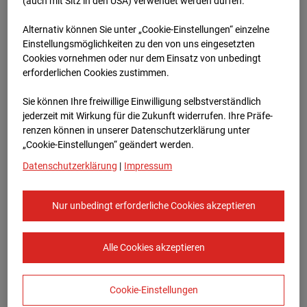
Böblingen
(auch mit Sitz in den USA) verwendet werden dürfen.
Alternativ können Sie unter „Cookie-Einstellungen“ einzelne
Herdweg , 71032 Böblingen
Einstellungsmöglichkeiten zu den von uns eingesetzten
Cookies vornehmen oder nur dem Einsatz von unbedingt
Zur Übersicht
erforderlichen Cookies zustimmen.
Archivdatum:
08.07.2026 10:45,
Sie können Ihre freiwillige Einwilligung selbstverständlich
Europe/Berlin
jederzeit mit Wirkung für die Zukunft widerrufen. Ihre Prä­fe­
renzen können in unserer Datenschutzerklärung unter
„Cookie-Einstellungen“ geändert werden.
Datenschutzerklärung
|
Impressum
Nur unbedingt erforderliche Cookies akzeptieren
Alle Cookies akzeptieren
Cookie-Einstellungen