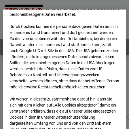
unsere Website fortlaufend zu verbessern. Mit den Cookies
werden von uns sowie von Drittanbietern unter anderem auch
personenbezogene Daten verarbeitet.
Home
E-Mail
Impressum
Login
Durch Cookies können die personenbezogenen Daten auch in
Deutsch
/
English
ein anderes Land transferiert und dort gespeichert werden.
Zu den von uns oben erwähnten Drittanbietern, bei denen ein
Datentransfer in ein anderes Land stattfinden kann, zählt
Webcams:
Alle Länder
auch Google LLC mit Sitz in den USA. Die USA gehören zu den
Ländern, die kein angemessenes Datenschutzniveau bieten.
Sollten die personenbezogenen Daten in die USA übertragen
werden, besteht das Risiko, dass diese Daten von US-
Home
Deutschland
Behörden zu Kontroll- und Überwachungszwecken
BC-113 - BV-New Commissary, Panzerkaserne Böblingen
verarbeitet werden können, ohne dass der betroffenen Person
Archiv
2026
07
08
11:15
möglicherweise Rechtsbehelfsmöglichkeiten zustehen.
BC-113 - BV-New
Wir weisen in diesem Zusammenhang darauf hin, dass Sie
sich mit dem Klicken auf „Alle Cookies akzeptieren“ damit ein­
ver­standen erklären, dass die auf unserer Seite eingesetzten
Commissary, Panzerkas
Cookies in dem in unserer Datenschutzerklärung
dargestellten Umfang von uns und von den Drittanbietern