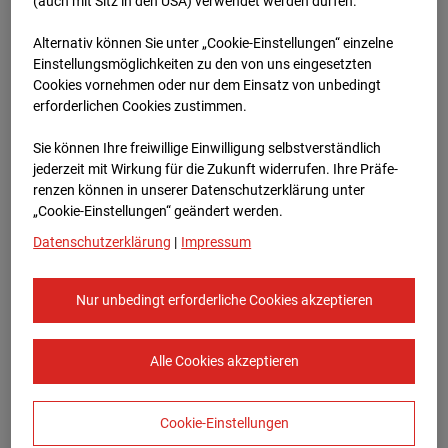
Böblingen
(auch mit Sitz in den USA) verwendet werden dürfen.
Alternativ können Sie unter „Cookie-Einstellungen“ einzelne
Herdweg , 71032 Böblingen
Einstellungsmöglichkeiten zu den von uns eingesetzten
Cookies vornehmen oder nur dem Einsatz von unbedingt
Zur Übersicht
erforderlichen Cookies zustimmen.
Archivdatum:
08.07.2026 11:15,
Sie können Ihre freiwillige Einwilligung selbstverständlich
Europe/Berlin
jederzeit mit Wirkung für die Zukunft widerrufen. Ihre Prä­fe­
renzen können in unserer Datenschutzerklärung unter
„Cookie-Einstellungen“ geändert werden.
Datenschutzerklärung
|
Impressum
Nur unbedingt erforderliche Cookies akzeptieren
Alle Cookies akzeptieren
Cookie-Einstellungen