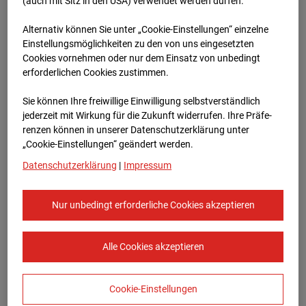
Böblingen
(auch mit Sitz in den USA) verwendet werden dürfen.
Alternativ können Sie unter „Cookie-Einstellungen“ einzelne
Herdweg , 71032 Böblingen
Einstellungsmöglichkeiten zu den von uns eingesetzten
Cookies vornehmen oder nur dem Einsatz von unbedingt
Zur Übersicht
erforderlichen Cookies zustimmen.
Archivdatum:
08.07.2026 13:00,
Sie können Ihre freiwillige Einwilligung selbstverständlich
Europe/Berlin
jederzeit mit Wirkung für die Zukunft widerrufen. Ihre Prä­fe­
renzen können in unserer Datenschutzerklärung unter
„Cookie-Einstellungen“ geändert werden.
Datenschutzerklärung
|
Impressum
Nur unbedingt erforderliche Cookies akzeptieren
Alle Cookies akzeptieren
Cookie-Einstellungen