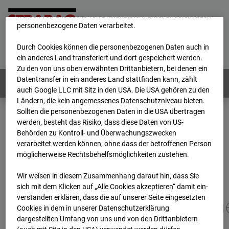
unsere Website fortlaufend zu verbessern. Mit den Cookies
werden von uns sowie von Drittanbietern unter anderem auch
personenbezogene Daten verarbeitet.
Home
E-Mail
Impressum
Login
Durch Cookies können die personenbezogenen Daten auch in
Deutsch
/
English
ein anderes Land transferiert und dort gespeichert werden.
Zu den von uns oben erwähnten Drittanbietern, bei denen ein
Datentransfer in ein anderes Land stattfinden kann, zählt
Webcams:
Alle Länder
auch Google LLC mit Sitz in den USA. Die USA gehören zu den
Ländern, die kein angemessenes Datenschutzniveau bieten.
Sollten die personenbezogenen Daten in die USA übertragen
werden, besteht das Risiko, dass diese Daten von US-
Home
Deutschland
Behörden zu Kontroll- und Überwachungszwecken
BC-113 - BV-New Commissary, Panzerkaserne Böblingen
verarbeitet werden können, ohne dass der betroffenen Person
Archiv
2026
07
08
13:00
möglicherweise Rechtsbehelfsmöglichkeiten zustehen.
BC-113 - BV-New
Wir weisen in diesem Zusammenhang darauf hin, dass Sie
sich mit dem Klicken auf „Alle Cookies akzeptieren“ damit ein­
ver­standen erklären, dass die auf unserer Seite eingesetzten
Commissary, Panzerkas
Cookies in dem in unserer Datenschutzerklärung
dargestellten Umfang von uns und von den Drittanbietern