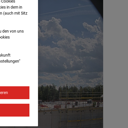
e Cookies
ies in dem in
n (auch mit Sitz
zu den von uns
ookies
Zukunft
nstellungen“
ieren