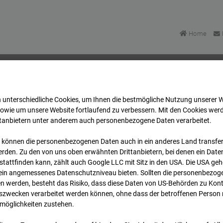
Home
 unterschiedliche Cookies, um Ihnen die best­mögliche Nutzung unserer 
mmissary, Panzerkaserne Böblingen
Archiv
2026
0
sowie um unsere Website fortlaufend zu verbessern. Mit den Cookies wer
ttanbietern unter anderem auch personenbezogene Daten verarbeitet.
 können die personenbezogenen Daten auch in ein anderes Land transferi
mmissary, Panzerkaserne
rden. Zu den von uns oben erwähnten Drittanbietern, bei denen ein Daten
tattfinden kann, zählt auch Google LLC mit Sitz in den USA. Die USA ge
kein angemessenes Datenschutzniveau bieten. Sollten die personenbezoge
n werden, besteht das Risiko, dass diese Daten von US-Behörden zu Kontr
wecken verarbeitet werden können, ohne dass der betroffenen Person
möglichkeiten zustehen.
Archi
Übersicht