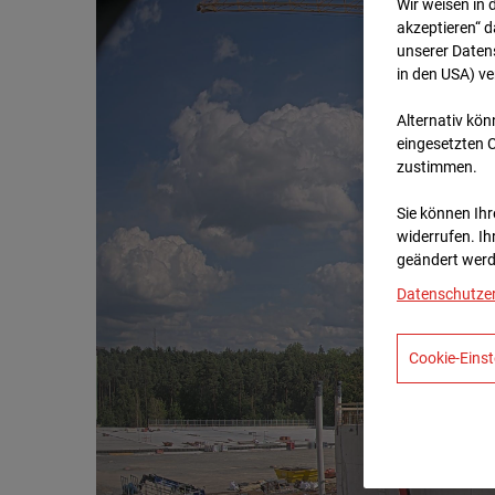
Wir weisen in 
akzeptieren“ d
unserer Daten
in den USA) v
Alternativ kön
eingesetzten 
zustimmen.
Sie können Ihre
widerrufen. Ih
geändert werd
Datenschutze
Cookie-Einst