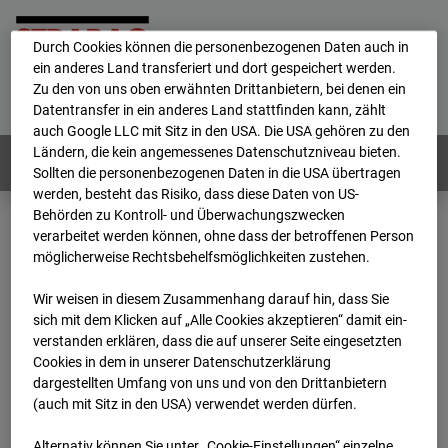
personenbezogene Daten verarbeitet.
Durch Cookies können die personenbezogenen Daten auch in
ein anderes Land transferiert und dort gespeichert werden.
Home
E-Mail
Impressum
Login
Zu den von uns oben erwähnten Drittanbietern, bei denen ein
Datentransfer in ein anderes Land stattfinden kann, zählt
Deutsch
/
English
auch Google LLC mit Sitz in den USA. Die USA gehören zu den
Ländern, die kein angemessenes Datenschutzniveau bieten.
Webcams:
Alle Länder
Sollten die personenbezogenen Daten in die USA übertragen
werden, besteht das Risiko, dass diese Daten von US-
Behörden zu Kontroll- und Überwachungszwecken
verarbeitet werden können, ohne dass der betroffenen Person
Home
Deutschland
möglicherweise Rechtsbehelfsmöglichkeiten zustehen.
BC-118 BV-Ausbau Bonatzbau -Cam8
Archiv
2026
07
08
14:20
Wir weisen in diesem Zusammenhang darauf hin, dass Sie
sich mit dem Klicken auf „Alle Cookies akzeptieren“ damit ein­
BC-118 BV-Ausbau
ver­standen erklären, dass die auf unserer Seite eingesetzten
Cookies in dem in unserer Datenschutzerklärung
dargestellten Umfang von uns und von den Drittanbietern
Bonatzbau -Cam8
(auch mit Sitz in den USA) verwendet werden dürfen.
Alternativ können Sie unter „Cookie-Einstellungen“ einzelne