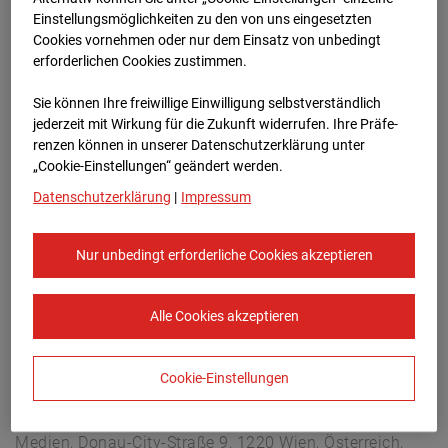
Arnulf Klett Platz, 70173 Stuttgart
Einstellungsmöglichkeiten zu den von uns eingesetzten
Zur Übersicht
Cookies vornehmen oder nur dem Einsatz von unbedingt
erforderlichen Cookies zustimmen.
Archivdatum:
08.07.2026 14:20,
Sie können Ihre freiwillige Einwilligung selbstverständlich
Europe/Berlin
jederzeit mit Wirkung für die Zukunft widerrufen. Ihre Prä­fe­
renzen können in unserer Datenschutzerklärung unter
„Cookie-Einstellungen“ geändert werden.
Datenschutzerklärung
|
Impressum
Nur unbedingt erforderliche Cookies akzeptieren
Alle Cookies akzeptieren
Cookie-Einstellungen
STRABAG SE
Konzern-Kommunikation Internet/Neue
Medien, Donau-City-Straße 9, 1220 Wien, Österreich,