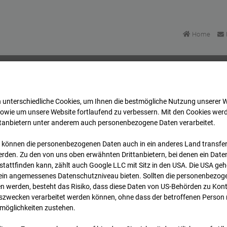
Home
 unterschiedliche Cookies, um Ihnen die best­mögliche Nutzung unserer 
Bonatzbau -Cam8
Archiv
2026
07
08
14:35
sowie um unsere Website fortlaufend zu verbessern. Mit den Cookies wer
ttanbietern unter anderem auch personenbezogene Daten verarbeitet.
 können die personenbezogenen Daten auch in ein anderes Land transferi
Bonatzbau -Cam8
rden. Zu den von uns oben erwähnten Drittanbietern, bei denen ein Daten
tattfinden kann, zählt auch Google LLC mit Sitz in den USA. Die USA ge
kein angemessenes Datenschutzniveau bieten. Sollten die personenbezoge
n werden, besteht das Risiko, dass diese Daten von US-Behörden zu Kontr
wecken verarbeitet werden können, ohne dass der betroffenen Person
möglichkeiten zustehen.
Archi
Übersicht