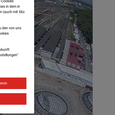
e Cookies
ies in dem in
n (auch mit Sitz
zu den von uns
ookies
Zukunft
nstellungen“
ieren