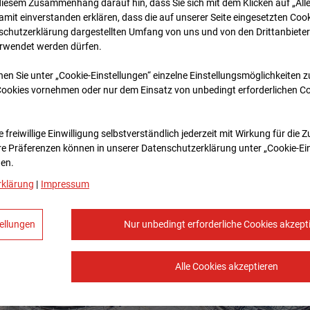
diesem Zusammenhang darauf hin, dass Sie sich mit dem Klicken auf „All
amit ein­ver­standen erklären, dass die auf unserer Seite eingesetzten Cook
schutzerklärung dargestellten Umfang von uns und von den Drittanbieter
erwendet werden dürfen.
nen Sie unter „Cookie-Einstellungen“ einzelne Einstellungsmöglichkeiten 
Cookies vornehmen oder nur dem Einsatz von unbedingt erforderlichen C
 freiwillige Einwilligung selbstverständlich jederzeit mit Wirkung für die 
re Prä­fe­renzen können in unserer Datenschutzerklärung unter „Cookie-Ei
en.
rklärung
|
Impressum
ellungen
Nur unbedingt erforderliche Cookies akzept
Alle Cookies akzeptieren