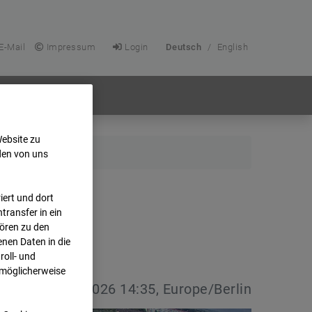
E-Mail
Impressum
Login
Deutsch
/
English
Website zu
den von uns
ert und dort
transfer in ein
hören zu den
nen Daten in die
oll- und
 möglicherweise
vdatum:
08.07.2026 14:35, Europe/Berlin