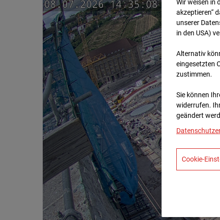
Wir weisen in 
akzeptieren“ d
unserer Daten
in den USA) v
Alternativ kön
eingesetzten 
zustimmen.
Sie können Ihre
widerrufen. Ih
geändert werd
Datenschutze
Cookie-Einst